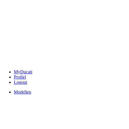
MyDucati
Profiel
Logout
Modellen