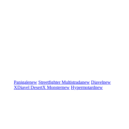
Panigale
new
Streetfighter
Multistrada
new
Diavel
new
XDiavel
DesertX
Monster
new
Hypermotard
new