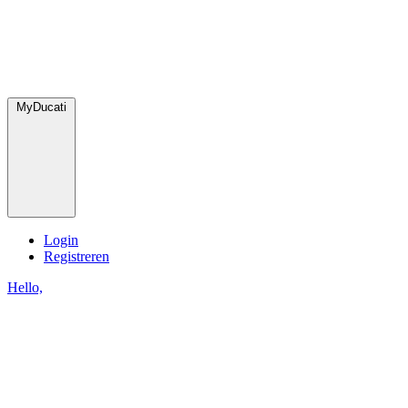
MyDucati
Login
Registreren
Hello,