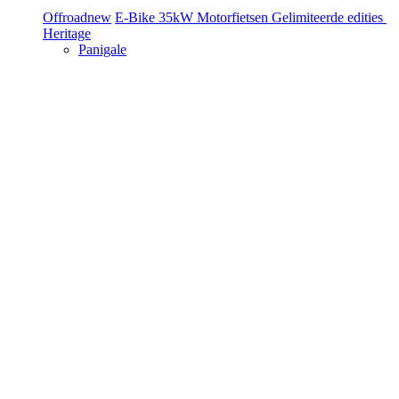
Offroad
new
E-Bike
35kW Motorfietsen
Gelimiteerde edities
Heritage
Panigale