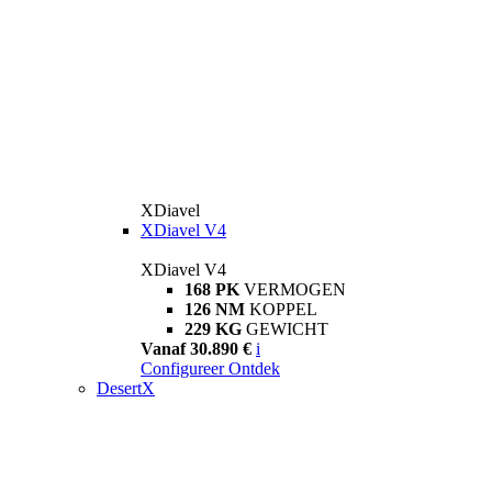
XDiavel
XDiavel V4
XDiavel V4
168 PK
VERMOGEN
126 NM
KOPPEL
229 KG
GEWICHT
Vanaf 30.890 €
i
Configureer
Ontdek
DesertX