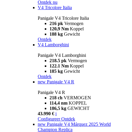
Ontdek nu
V4 Tricolore Italia
Panigale V4 Tricolore Italia
216 pk
Vermogen
120,9 Nm
Koppel
188 kg
Gewicht
Ontdek
V4 Lamborghini
Panigale V4 Lamborghini
218.5 pk
Vermogen
122.1 Nm
Koppel
185 kg
Gewicht
Ontdek
new
Panigale V4 R
Panigale V4 R
218 ch
VERMOGEN
114,4 nm
KOPPEL
186,5 kg
GEWICHT
43.990 €
i
Configureer
Ontdek
new
Panigale V4 Márquez 2025 World
Champion Replica