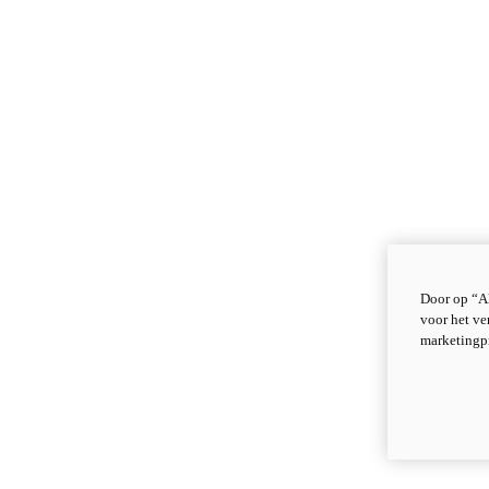
Door op “Al
voor het ve
marketingp