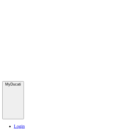
MyDucati
Login