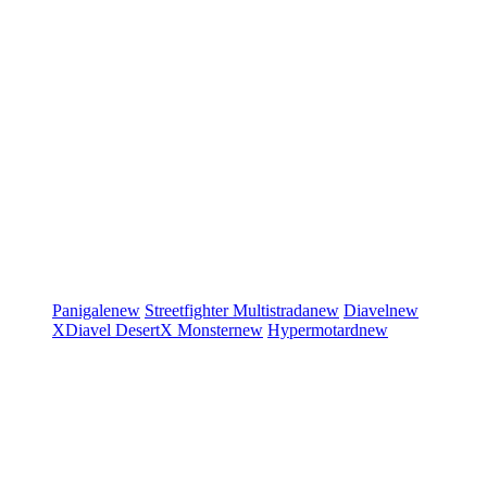
Panigale
new
Streetfighter
Multistrada
new
Diavel
new
XDiavel
DesertX
Monster
new
Hypermotard
new