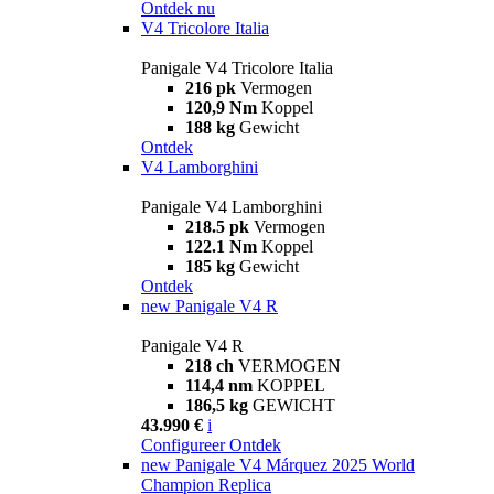
Ontdek nu
V4 Tricolore Italia
Panigale V4 Tricolore Italia
216 pk
Vermogen
120,9 Nm
Koppel
188 kg
Gewicht
Ontdek
V4 Lamborghini
Panigale V4 Lamborghini
218.5 pk
Vermogen
122.1 Nm
Koppel
185 kg
Gewicht
Ontdek
new
Panigale V4 R
Panigale V4 R
218 ch
VERMOGEN
114,4 nm
KOPPEL
186,5 kg
GEWICHT
43.990 €
i
Configureer
Ontdek
new
Panigale V4 Márquez 2025 World
Champion Replica