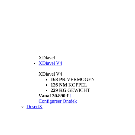
XDiavel
XDiavel V4
XDiavel V4
168 PK
VERMOGEN
126 NM
KOPPEL
229 KG
GEWICHT
Vanaf 30.890 €
i
Configureer
Ontdek
DesertX