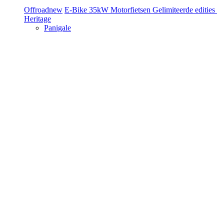
Offroad
new
E-Bike
35kW Motorfietsen
Gelimiteerde edities
Heritage
Panigale