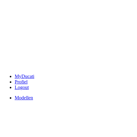
MyDucati
Profiel
Logout
Modellen