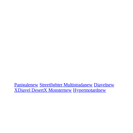
Panigale
new
Streetfighter
Multistrada
new
Diavel
new
XDiavel
DesertX
Monster
new
Hypermotard
new