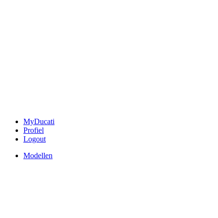
MyDucati
Profiel
Logout
Modellen