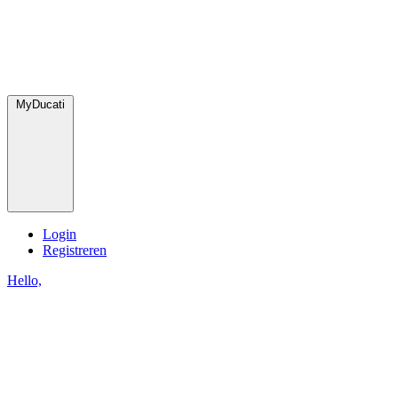
MyDucati
Login
Registreren
Hello,