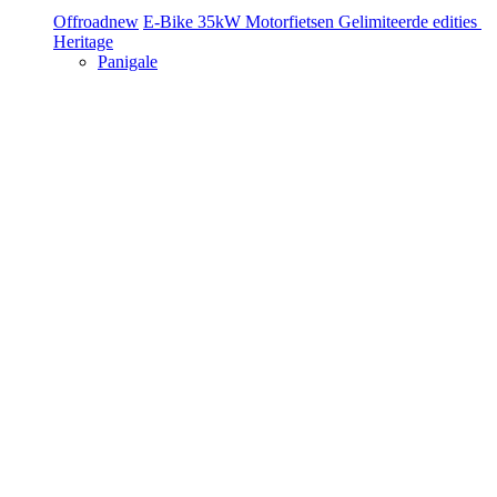
Offroad
new
E-Bike
35kW Motorfietsen
Gelimiteerde edities
Heritage
Panigale