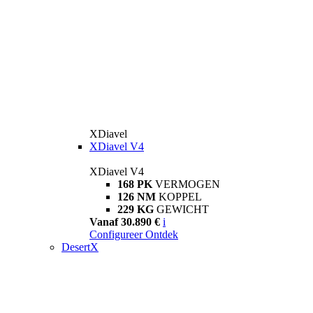
XDiavel
XDiavel V4
XDiavel V4
168 PK
VERMOGEN
126 NM
KOPPEL
229 KG
GEWICHT
Vanaf 30.890 €
i
Configureer
Ontdek
DesertX