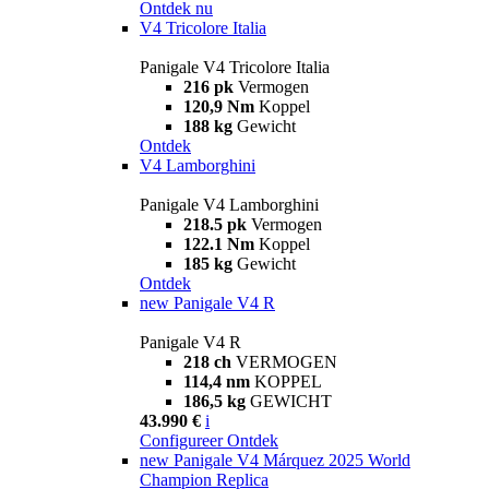
Ontdek nu
V4 Tricolore Italia
Panigale V4 Tricolore Italia
216 pk
Vermogen
120,9 Nm
Koppel
188 kg
Gewicht
Ontdek
V4 Lamborghini
Panigale V4 Lamborghini
218.5 pk
Vermogen
122.1 Nm
Koppel
185 kg
Gewicht
Ontdek
new
Panigale V4 R
Panigale V4 R
218 ch
VERMOGEN
114,4 nm
KOPPEL
186,5 kg
GEWICHT
43.990 €
i
Configureer
Ontdek
new
Panigale V4 Márquez 2025 World
Champion Replica