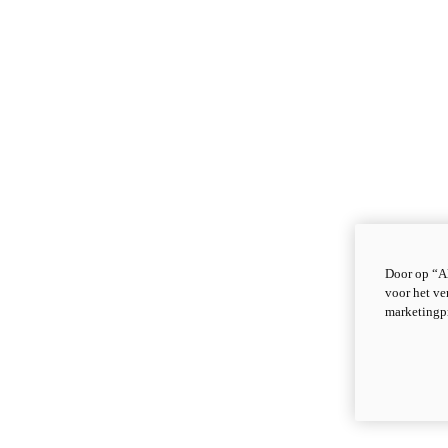
Door op “Al
voor het ve
marketingp