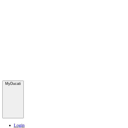
MyDucati
Login