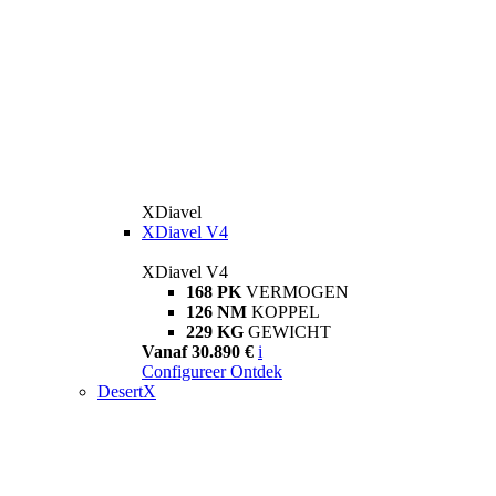
XDiavel
XDiavel V4
XDiavel V4
168 PK
VERMOGEN
126 NM
KOPPEL
229 KG
GEWICHT
Vanaf 30.890 €
i
Configureer
Ontdek
DesertX