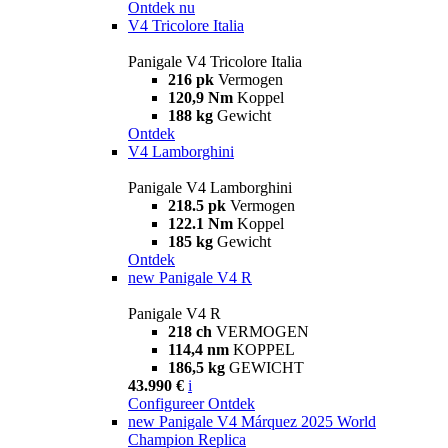
Ontdek nu
V4 Tricolore Italia
Panigale V4 Tricolore Italia
216 pk
Vermogen
120,9 Nm
Koppel
188 kg
Gewicht
Ontdek
V4 Lamborghini
Panigale V4 Lamborghini
218.5 pk
Vermogen
122.1 Nm
Koppel
185 kg
Gewicht
Ontdek
new
Panigale V4 R
Panigale V4 R
218 ch
VERMOGEN
114,4 nm
KOPPEL
186,5 kg
GEWICHT
43.990 €
i
Configureer
Ontdek
new
Panigale V4 Márquez 2025 World
Champion Replica