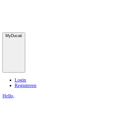
MyDucati
Login
Registreren
Hello,