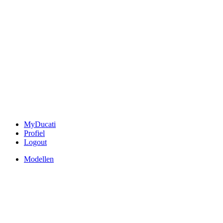
MyDucati
Profiel
Logout
Modellen