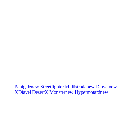
Panigale
new
Streetfighter
Multistrada
new
Diavel
new
XDiavel
DesertX
Monster
new
Hypermotard
new