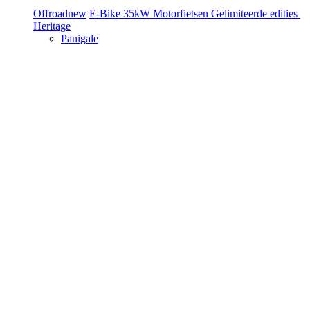
Offroad
new
E-Bike
35kW Motorfietsen
Gelimiteerde edities
Heritage
Panigale