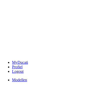
MyDucati
Profiel
Logout
Modellen