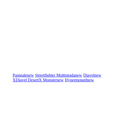
Panigale
new
Streetfighter
Multistrada
new
Diavel
new
XDiavel
DesertX
Monster
new
Hypermotard
new