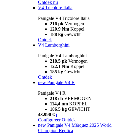
Ontdek nu
V4 Tricolore Italia
Panigale V4 Tricolore Italia
216 pk
Vermogen
120,9 Nm
Koppel
188 kg
Gewicht
Ontdek
V4 Lamborghini
Panigale V4 Lamborghini
218.5 pk
Vermogen
122.1 Nm
Koppel
185 kg
Gewicht
Ontdek
new
Panigale V4 R
Panigale V4 R
218 ch
VERMOGEN
114,4 nm
KOPPEL
186,5 kg
GEWICHT
43.990 €
i
Configureer
Ontdek
new
Panigale V4 Márquez 2025 World
Champion Replica