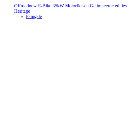
Offroad
new
E-Bike
35kW Motorfietsen
Gelimiteerde edities
Heritage
Panigale