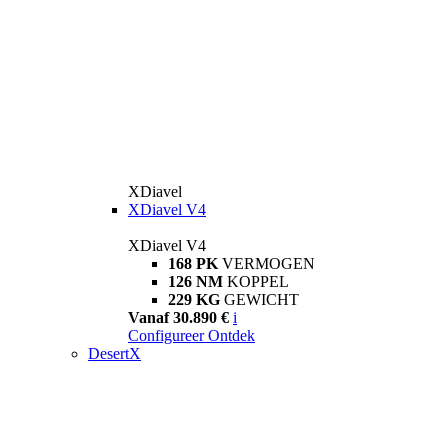
XDiavel
XDiavel V4
XDiavel V4
168 PK
VERMOGEN
126 NM
KOPPEL
229 KG
GEWICHT
Vanaf 30.890 €
i
Configureer
Ontdek
DesertX