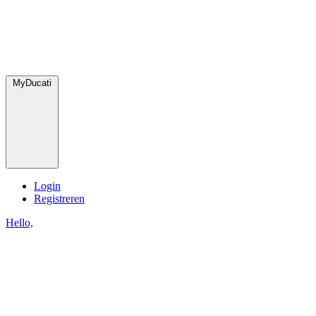
MyDucati
Login
Registreren
Hello,