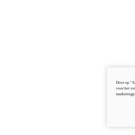
Door op “Al
voor het ve
marketingp