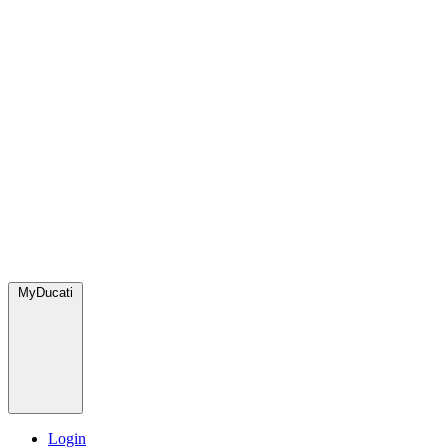
MyDucati
Login