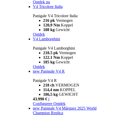
Ontdek nu
V4 Tricolore Italia
Panigale V4 Tricolore Italia
216 pk
Vermogen
120,9 Nm
Koppel
188 kg
Gewicht
Ontdek
V4 Lamborghini
Panigale V4 Lamborghini
218.5 pk
Vermogen
122.1 Nm
Koppel
185 kg
Gewicht
Ontdek
new
Panigale V4 R
Panigale V4 R
218 ch
VERMOGEN
114,4 nm
KOPPEL
186,5 kg
GEWICHT
43.990 €
i
Configureer
Ontdek
new
Panigale V4 Márquez 2025 World
Champion Replica