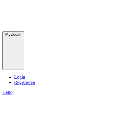
MyDucati
Login
Registreren
Hello,