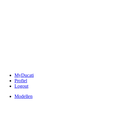
MyDucati
Profiel
Logout
Modellen