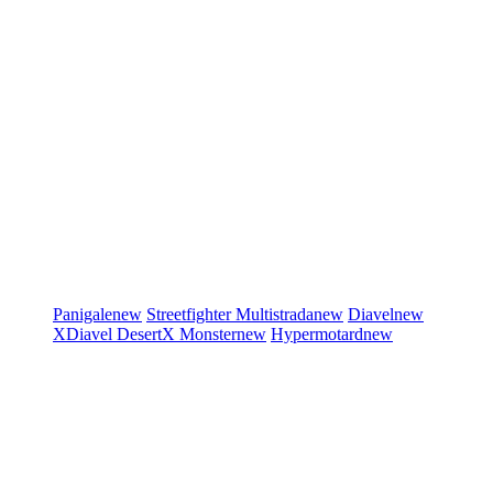
Panigale
new
Streetfighter
Multistrada
new
Diavel
new
XDiavel
DesertX
Monster
new
Hypermotard
new