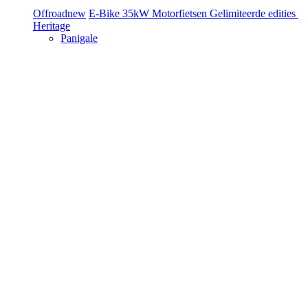
Offroad
new
E-Bike
35kW Motorfietsen
Gelimiteerde edities
Heritage
Panigale