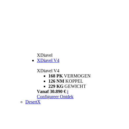
XDiavel
XDiavel V4
XDiavel V4
168 PK
VERMOGEN
126 NM
KOPPEL
229 KG
GEWICHT
Vanaf 30.890 €
i
Configureer
Ontdek
DesertX