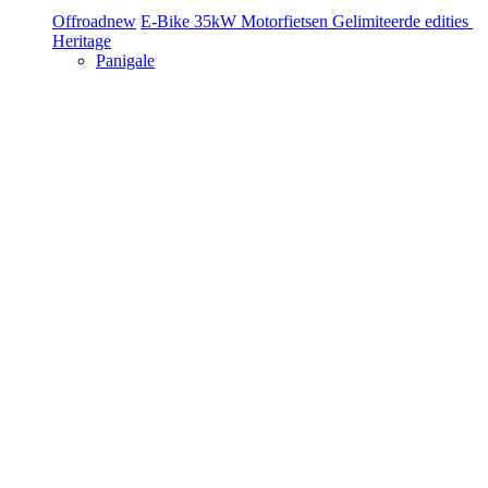
Offroad
new
E-Bike
35kW Motorfietsen
Gelimiteerde edities
Heritage
Panigale