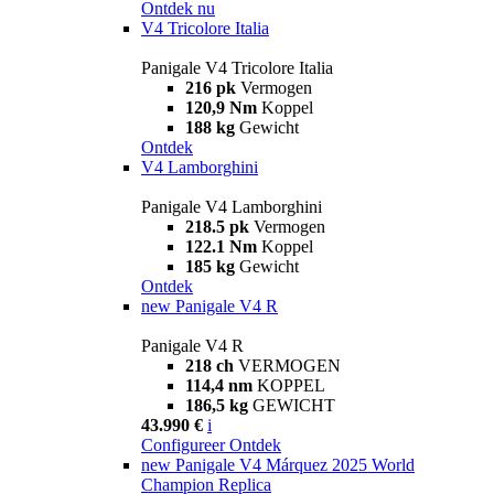
Ontdek nu
V4 Tricolore Italia
Panigale V4 Tricolore Italia
216 pk
Vermogen
120,9 Nm
Koppel
188 kg
Gewicht
Ontdek
V4 Lamborghini
Panigale V4 Lamborghini
218.5 pk
Vermogen
122.1 Nm
Koppel
185 kg
Gewicht
Ontdek
new
Panigale V4 R
Panigale V4 R
218 ch
VERMOGEN
114,4 nm
KOPPEL
186,5 kg
GEWICHT
43.990 €
i
Configureer
Ontdek
new
Panigale V4 Márquez 2025 World
Champion Replica