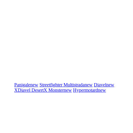
Panigale
new
Streetfighter
Multistrada
new
Diavel
new
XDiavel
DesertX
Monster
new
Hypermotard
new