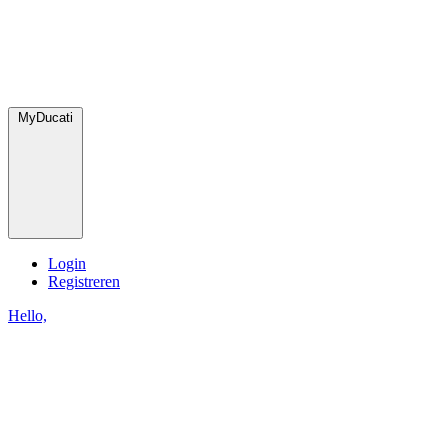
MyDucati
Login
Registreren
Hello,