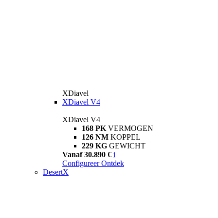
XDiavel
XDiavel V4
XDiavel V4
168 PK
VERMOGEN
126 NM
KOPPEL
229 KG
GEWICHT
Vanaf 30.890 €
i
Configureer
Ontdek
DesertX