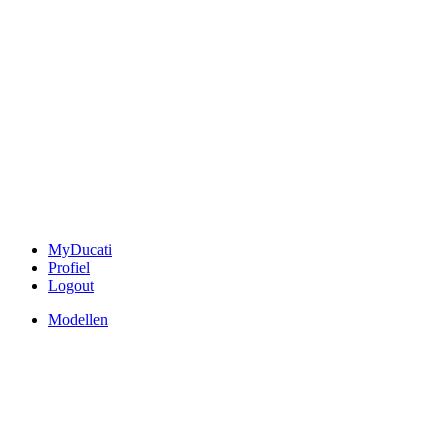
MyDucati
Profiel
Logout
Modellen