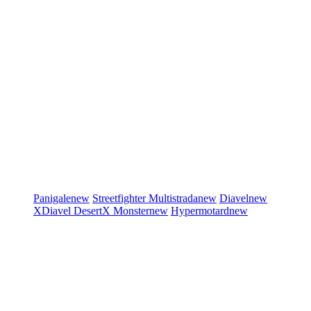
Panigale
new
Streetfighter
Multistrada
new
Diavel
new
XDiavel
DesertX
Monster
new
Hypermotard
new