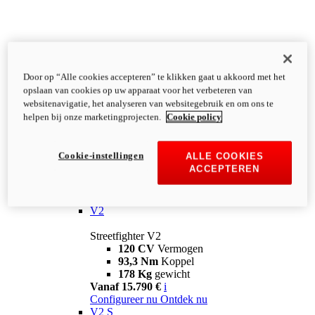
Door op “Alle cookies accepteren” te klikken gaat u akkoord met het
opslaan van cookies op uw apparaat voor het verbeteren van
websitenavigatie, het analyseren van websitegebruik en om ons te
helpen bij onze marketingprojecten.
Cookie policy
Cookie-instellingen
ALLE COOKIES
ACCEPTEREN
Streetfighter
V2
Streetfighter V2
120 CV
Vermogen
93,3 Nm
Koppel
178 Kg
gewicht
Vanaf 15.790 €
i
Configureer nu
Ontdek nu
V2 S