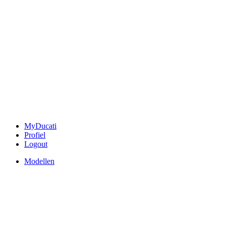
MyDucati
Profiel
Logout
Modellen