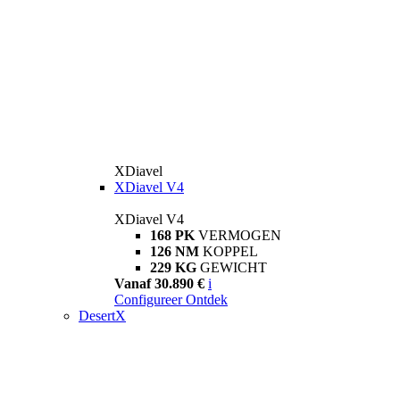
XDiavel
XDiavel V4
XDiavel V4
168 PK
VERMOGEN
126 NM
KOPPEL
229 KG
GEWICHT
Vanaf 30.890 €
i
Configureer
Ontdek
DesertX