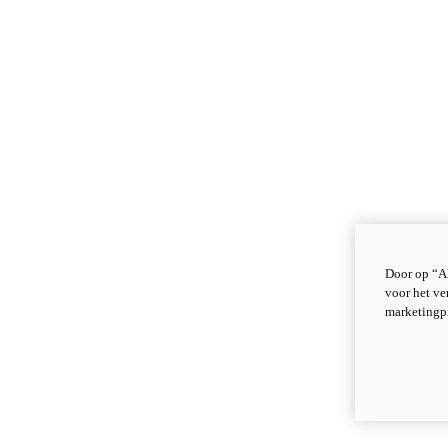
Door op “Al
voor het ve
marketingp