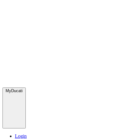
MyDucati
Login