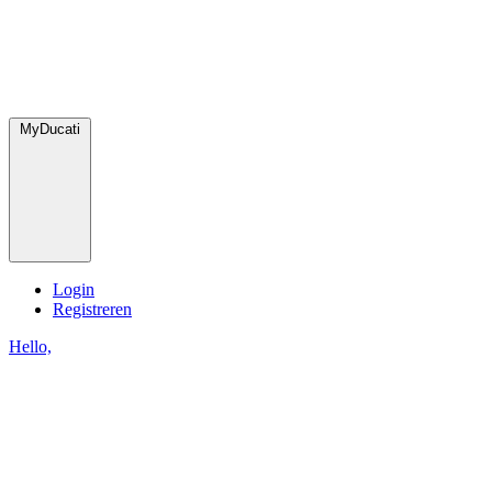
MyDucati
Login
Registreren
Hello,