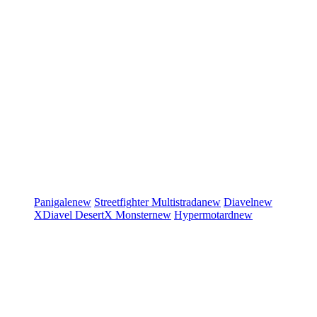
Panigale
new
Streetfighter
Multistrada
new
Diavel
new
XDiavel
DesertX
Monster
new
Hypermotard
new