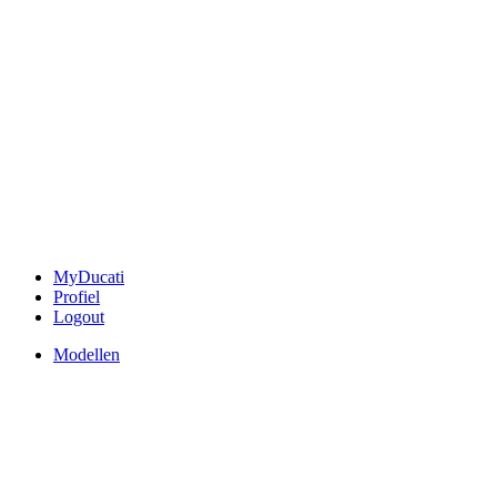
MyDucati
Profiel
Logout
Modellen