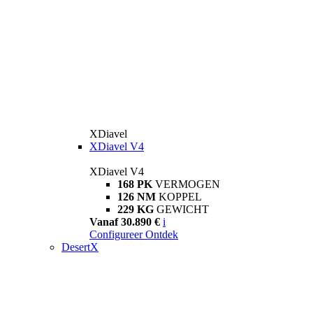
XDiavel
XDiavel V4
XDiavel V4
168 PK
VERMOGEN
126 NM
KOPPEL
229 KG
GEWICHT
Vanaf 30.890 €
i
Configureer
Ontdek
DesertX