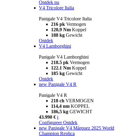
Ontdek nu
V4 Tricolore Italia
Panigale V4 Tricolore Italia
216 pk
Vermogen
120,9 Nm
Koppel
188 kg
Gewicht
Ontdek
V4 Lamborghini
Panigale V4 Lamborghini
218.5 pk
Vermogen
122.1 Nm
Koppel
185 kg
Gewicht
Ontdek
new
Panigale V4 R
Panigale V4 R
218 ch
VERMOGEN
114,4 nm
KOPPEL
186,5 kg
GEWICHT
43.990 €
i
Configureer
Ontdek
new
Panigale V4 Márquez 2025 World
Champion Replica