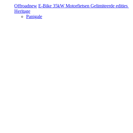
Offroad
new
E-Bike
35kW Motorfietsen
Gelimiteerde edities
Heritage
Panigale