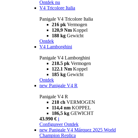
Ontdek nu
V4 Tricolore Italia
Panigale V4 Tricolore Italia
216 pk
Vermogen
120,9 Nm
Koppel
188 kg
Gewicht
Ontdek
V4 Lamborghini
Panigale V4 Lamborghini
218.5 pk
Vermogen
122.1 Nm
Koppel
185 kg
Gewicht
Ontdek
new
Panigale V4 R
Panigale V4 R
218 ch
VERMOGEN
114,4 nm
KOPPEL
186,5 kg
GEWICHT
43.990 €
i
Configureer
Ontdek
new
Panigale V4 Márquez 2025 World
Champion Replica