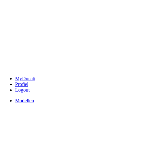
MyDucati
Profiel
Logout
Modellen