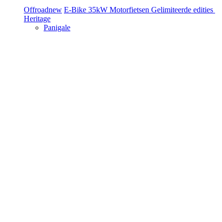
Offroad
new
E-Bike
35kW Motorfietsen
Gelimiteerde edities
Heritage
Panigale