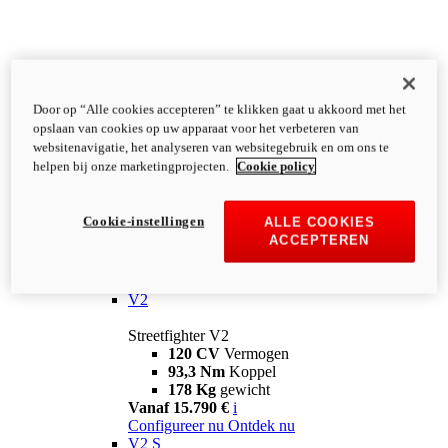
Door op “Alle cookies accepteren” te klikken gaat u akkoord met het
opslaan van cookies op uw apparaat voor het verbeteren van
websitenavigatie, het analyseren van websitegebruik en om ons te
helpen bij onze marketingprojecten.
Cookie policy
Cookie-instellingen
ALLE COOKIES
ACCEPTEREN
Streetfighter
V2
Streetfighter V2
120 CV
Vermogen
93,3 Nm
Koppel
178 Kg
gewicht
Vanaf 15.790 €
i
Configureer nu
Ontdek nu
V2 S