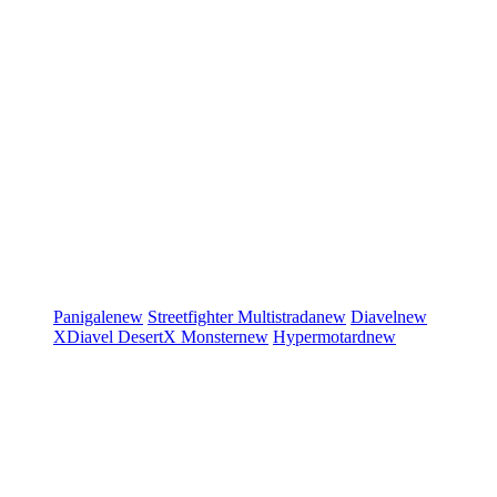
Panigale
new
Streetfighter
Multistrada
new
Diavel
new
XDiavel
DesertX
Monster
new
Hypermotard
new