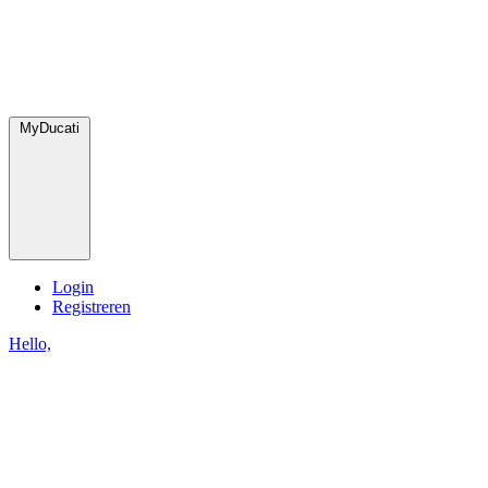
MyDucati
Login
Registreren
Hello,