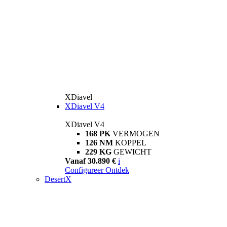
XDiavel
XDiavel V4
XDiavel V4
168 PK
VERMOGEN
126 NM
KOPPEL
229 KG
GEWICHT
Vanaf 30.890 €
i
Configureer
Ontdek
DesertX