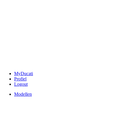
MyDucati
Profiel
Logout
Modellen