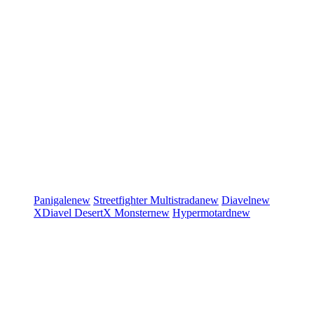
Panigale
new
Streetfighter
Multistrada
new
Diavel
new
XDiavel
DesertX
Monster
new
Hypermotard
new