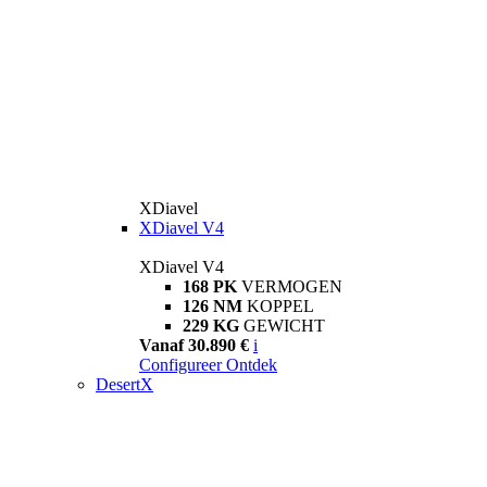
XDiavel
XDiavel V4
XDiavel V4
168 PK
VERMOGEN
126 NM
KOPPEL
229 KG
GEWICHT
Vanaf 30.890 €
i
Configureer
Ontdek
DesertX