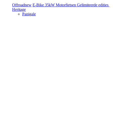
Offroad
new
E-Bike
35kW Motorfietsen
Gelimiteerde edities
Heritage
Panigale