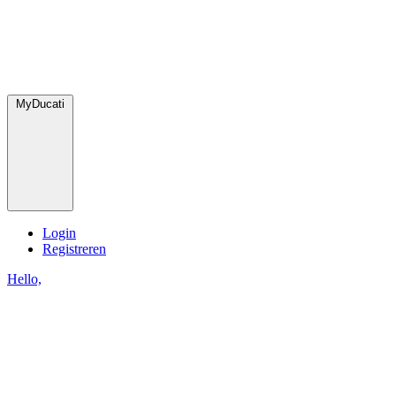
MyDucati
Login
Registreren
Hello,