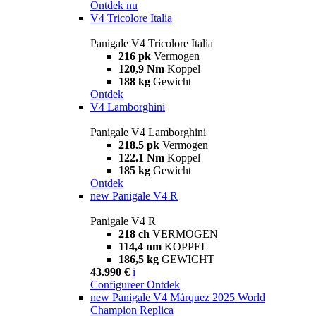
Ontdek nu
V4 Tricolore Italia
Panigale V4 Tricolore Italia
216 pk
Vermogen
120,9 Nm
Koppel
188 kg
Gewicht
Ontdek
V4 Lamborghini
Panigale V4 Lamborghini
218.5 pk
Vermogen
122.1 Nm
Koppel
185 kg
Gewicht
Ontdek
new
Panigale V4 R
Panigale V4 R
218 ch
VERMOGEN
114,4 nm
KOPPEL
186,5 kg
GEWICHT
43.990 €
i
Configureer
Ontdek
new
Panigale V4 Márquez 2025 World
Champion Replica