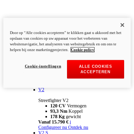
Door op “Alle cookies accepteren” te klikken gaat u akkoord met het
opslaan van cookies op uw apparaat voor het verbeteren van
websitenavigatie, het analyseren van websitegebruik en om ons te
helpen bij onze marketingprojecten.
Cookie policy
Cookie-instellingen
ALLE COOKIES
ACCEPTEREN
Streetfighter
V2
Streetfighter V2
120 CV
Vermogen
93,3 Nm
Koppel
178 Kg
gewicht
Vanaf 15.790 €
i
Configureer nu
Ontdek nu
V2 S