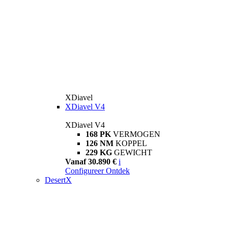
XDiavel
XDiavel V4
XDiavel V4
168 PK
VERMOGEN
126 NM
KOPPEL
229 KG
GEWICHT
Vanaf 30.890 €
i
Configureer
Ontdek
DesertX