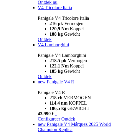
Ontdek nu
V4 Tricolore Italia
Panigale V4 Tricolore Italia
216 pk
Vermogen
120,9 Nm
Koppel
188 kg
Gewicht
Ontdek
V4 Lamborghini
Panigale V4 Lamborghini
218.5 pk
Vermogen
122.1 Nm
Koppel
185 kg
Gewicht
Ontdek
new
Panigale V4 R
Panigale V4 R
218 ch
VERMOGEN
114,4 nm
KOPPEL
186,5 kg
GEWICHT
43.990 €
i
Configureer
Ontdek
new
Panigale V4 Márquez 2025 World
Champion Replica