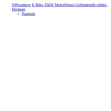
Offroad
new
E-Bike
35kW Motorfietsen
Gelimiteerde edities
Heritage
Panigale