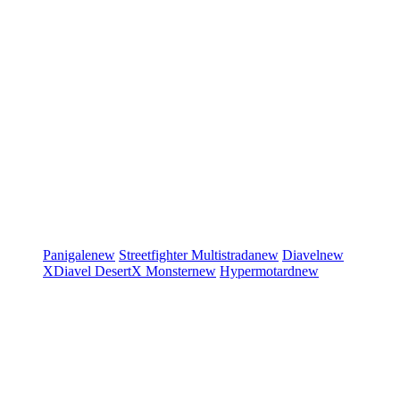
Panigale
new
Streetfighter
Multistrada
new
Diavel
new
XDiavel
DesertX
Monster
new
Hypermotard
new