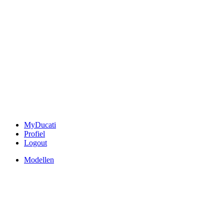
MyDucati
Profiel
Logout
Modellen