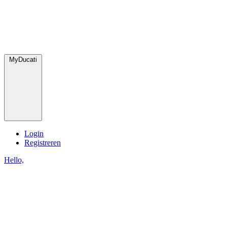
MyDucati
Login
Registreren
Hello,