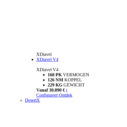
XDiavel
XDiavel V4
XDiavel V4
168 PK
VERMOGEN
126 NM
KOPPEL
229 KG
GEWICHT
Vanaf 30.890 €
i
Configureer
Ontdek
DesertX