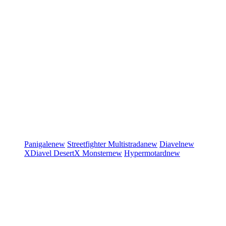
Panigale
new
Streetfighter
Multistrada
new
Diavel
new
XDiavel
DesertX
Monster
new
Hypermotard
new