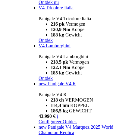
Ontdek nu
V4 Tricolore Italia
Panigale V4 Tricolore Italia
216 pk
Vermogen
120,9 Nm
Koppel
188 kg
Gewicht
Ontdek
V4 Lamborghini
Panigale V4 Lamborghini
218.5 pk
Vermogen
122.1 Nm
Koppel
185 kg
Gewicht
Ontdek
new
Panigale V4 R
Panigale V4 R
218 ch
VERMOGEN
114,4 nm
KOPPEL
186,5 kg
GEWICHT
43.990 €
i
Configureer
Ontdek
new
Panigale V4 Márquez 2025 World
Champion Replica