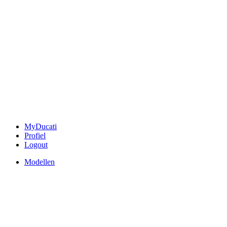
MyDucati
Profiel
Logout
Modellen