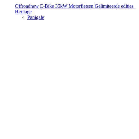
Offroad
new
E-Bike
35kW Motorfietsen
Gelimiteerde edities
Heritage
Panigale