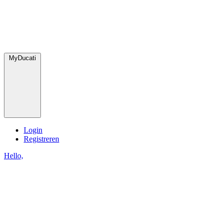
MyDucati
Login
Registreren
Hello,