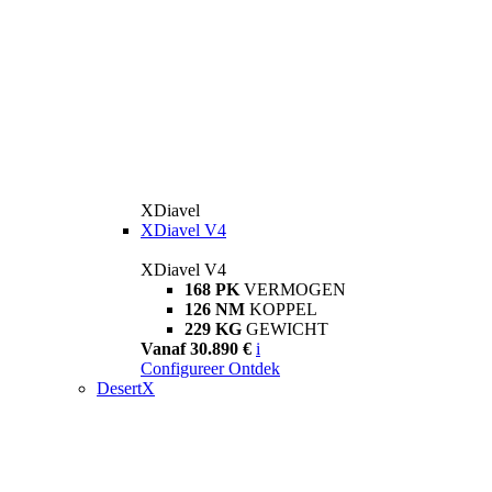
XDiavel
XDiavel V4
XDiavel V4
168 PK
VERMOGEN
126 NM
KOPPEL
229 KG
GEWICHT
Vanaf 30.890 €
i
Configureer
Ontdek
DesertX