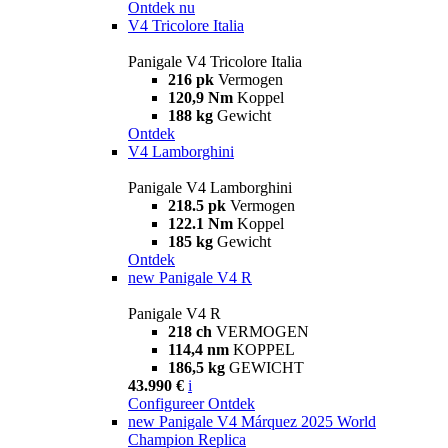
Ontdek nu
V4 Tricolore Italia
Panigale V4 Tricolore Italia
216 pk
Vermogen
120,9 Nm
Koppel
188 kg
Gewicht
Ontdek
V4 Lamborghini
Panigale V4 Lamborghini
218.5 pk
Vermogen
122.1 Nm
Koppel
185 kg
Gewicht
Ontdek
new
Panigale V4 R
Panigale V4 R
218 ch
VERMOGEN
114,4 nm
KOPPEL
186,5 kg
GEWICHT
43.990 €
i
Configureer
Ontdek
new
Panigale V4 Márquez 2025 World
Champion Replica