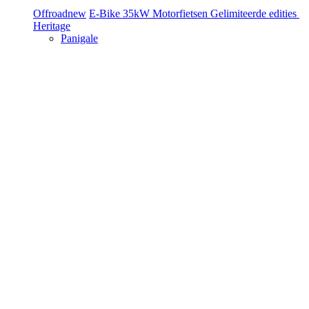
Offroad
new
E-Bike
35kW Motorfietsen
Gelimiteerde edities
Heritage
Panigale