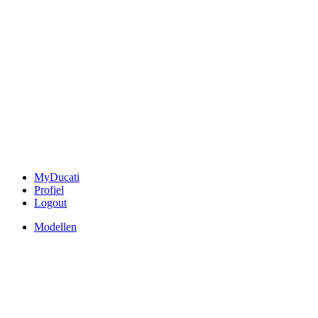
MyDucati
Profiel
Logout
Modellen