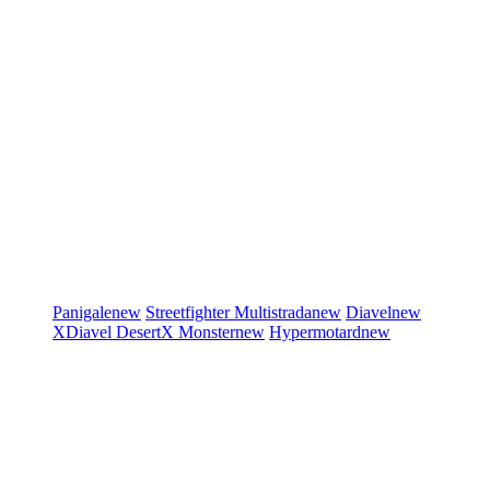
Panigale
new
Streetfighter
Multistrada
new
Diavel
new
XDiavel
DesertX
Monster
new
Hypermotard
new