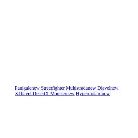
Panigale
new
Streetfighter
Multistrada
new
Diavel
new
XDiavel
DesertX
Monster
new
Hypermotard
new