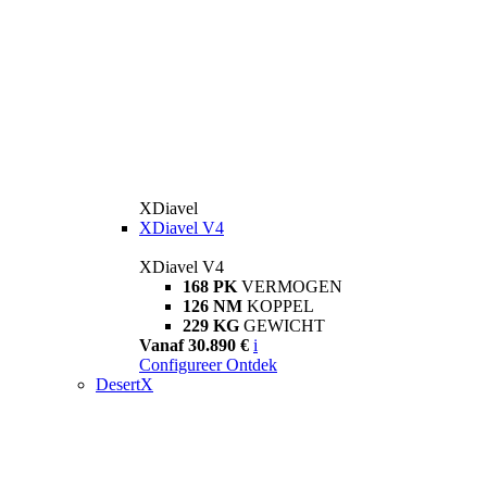
XDiavel
XDiavel V4
XDiavel V4
168 PK
VERMOGEN
126 NM
KOPPEL
229 KG
GEWICHT
Vanaf 30.890 €
i
Configureer
Ontdek
DesertX