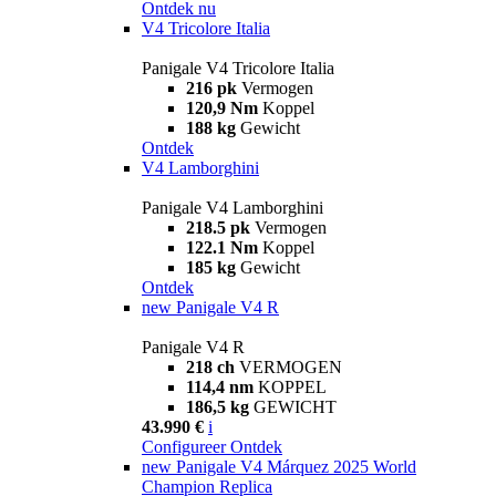
Ontdek nu
V4 Tricolore Italia
Panigale V4 Tricolore Italia
216 pk
Vermogen
120,9 Nm
Koppel
188 kg
Gewicht
Ontdek
V4 Lamborghini
Panigale V4 Lamborghini
218.5 pk
Vermogen
122.1 Nm
Koppel
185 kg
Gewicht
Ontdek
new
Panigale V4 R
Panigale V4 R
218 ch
VERMOGEN
114,4 nm
KOPPEL
186,5 kg
GEWICHT
43.990 €
i
Configureer
Ontdek
new
Panigale V4 Márquez 2025 World
Champion Replica