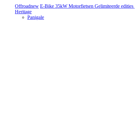
Offroad
new
E-Bike
35kW Motorfietsen
Gelimiteerde edities
Heritage
Panigale