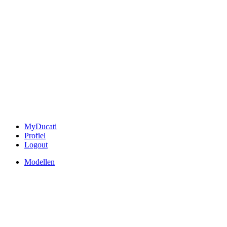
MyDucati
Profiel
Logout
Modellen