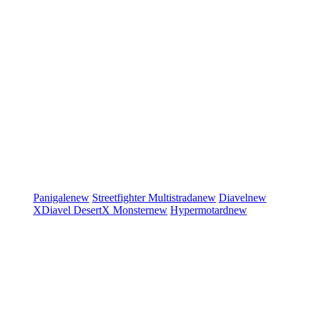
Panigale
new
Streetfighter
Multistrada
new
Diavel
new
XDiavel
DesertX
Monster
new
Hypermotard
new