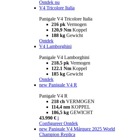
Ontdek nu
V4 Tricolore Italia
Panigale V4 Tricolore Italia
216 pk
Vermogen
120,9 Nm
Koppel
188 kg
Gewicht
Ontdek
V4 Lamborghini
Panigale V4 Lamborghini
218.5 pk
Vermogen
122.1 Nm
Koppel
185 kg
Gewicht
Ontdek
new
Panigale V4 R
Panigale V4 R
218 ch
VERMOGEN
114,4 nm
KOPPEL
186,5 kg
GEWICHT
43.990 €
i
Configureer
Ontdek
new
Panigale V4 Márquez 2025 World
Champion Replica