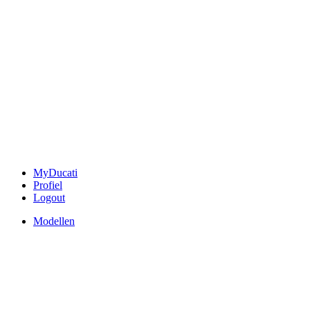
MyDucati
Profiel
Logout
Modellen