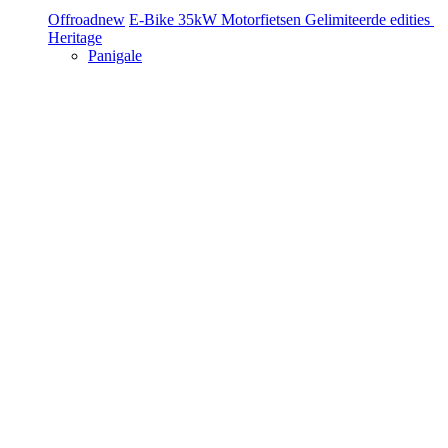
Offroad
new
E-Bike
35kW Motorfietsen
Gelimiteerde edities
Heritage
Panigale