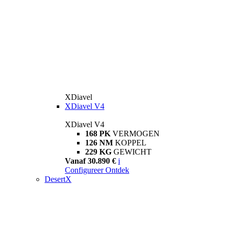
XDiavel
XDiavel V4
XDiavel V4
168 PK
VERMOGEN
126 NM
KOPPEL
229 KG
GEWICHT
Vanaf 30.890 €
i
Configureer
Ontdek
DesertX