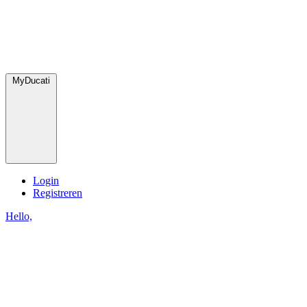
MyDucati
Login
Registreren
Hello,