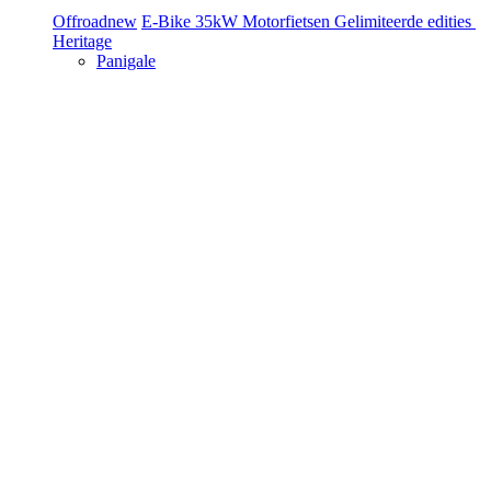
Offroad
new
E-Bike
35kW Motorfietsen
Gelimiteerde edities
Heritage
Panigale