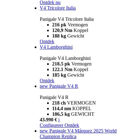
Ontdek nu
V4 Tricolore Italia
Panigale V4 Tricolore Italia
216 pk
Vermogen
120,9 Nm
Koppel
188 kg
Gewicht
Ontdek
V4 Lamborghini
Panigale V4 Lamborghini
218.5 pk
Vermogen
122.1 Nm
Koppel
185 kg
Gewicht
Ontdek
new
Panigale V4 R
Panigale V4 R
218 ch
VERMOGEN
114,4 nm
KOPPEL
186,5 kg
GEWICHT
43.990 €
i
Configureer
Ontdek
new
Panigale V4 Márquez 2025 World
Champion Replica