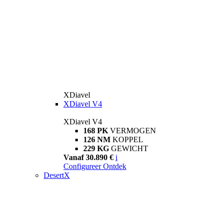
XDiavel
XDiavel V4
XDiavel V4
168 PK
VERMOGEN
126 NM
KOPPEL
229 KG
GEWICHT
Vanaf 30.890 €
i
Configureer
Ontdek
DesertX