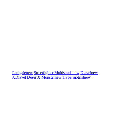
Panigale
new
Streetfighter
Multistrada
new
Diavel
new
XDiavel
DesertX
Monster
new
Hypermotard
new