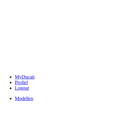
MyDucati
Profiel
Logout
Modellen