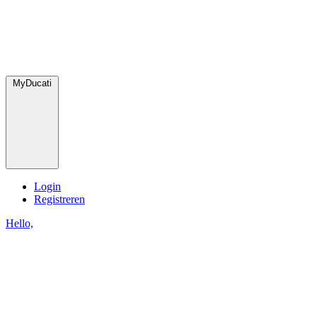
MyDucati
Login
Registreren
Hello,