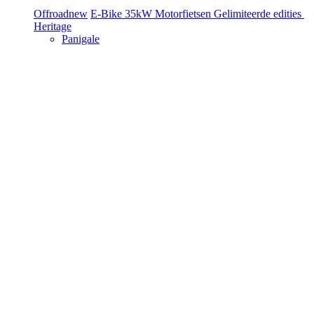
Offroad
new
E-Bike
35kW Motorfietsen
Gelimiteerde edities
Heritage
Panigale