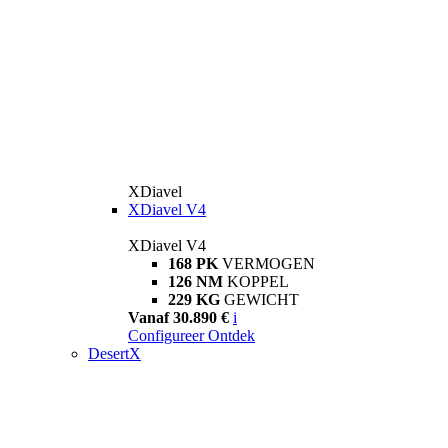
XDiavel
XDiavel V4
XDiavel V4
168 PK
VERMOGEN
126 NM
KOPPEL
229 KG
GEWICHT
Vanaf 30.890 €
i
Configureer
Ontdek
DesertX