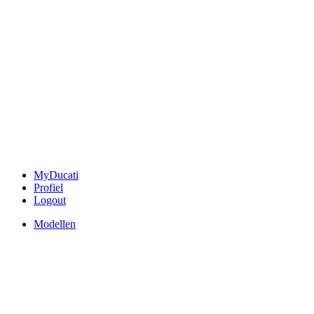
MyDucati
Profiel
Logout
Modellen