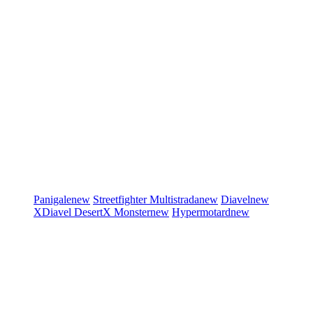
Panigale
new
Streetfighter
Multistrada
new
Diavel
new
XDiavel
DesertX
Monster
new
Hypermotard
new