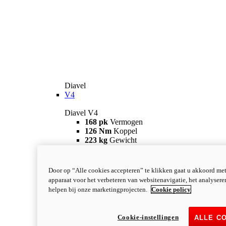
Diavel
V4
Diavel V4
168 pk
Vermogen
126 Nm
Koppel
223 kg
Gewicht
Vanaf 28.990 €
i
Configureer
Ontdek meer
new
V4 RS
Door op “Alle cookies accepteren” te klikken gaat u akkoord me
apparaat voor het verbeteren van websitenavigatie, het analyser
Diavel V4 RS
helpen bij onze marketingprojecten.
Cookie policy
182 pk
VERMOGEN
120 Nm
KOPPEL
220 kg
GEWICHT
Cookie-instellingen
ALLE C
Vanaf 40.590 €
i