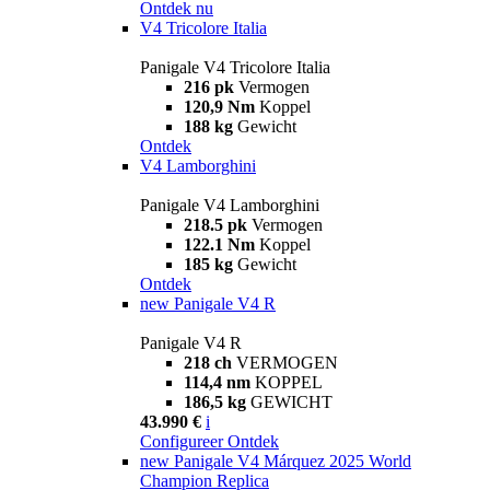
Ontdek nu
V4 Tricolore Italia
Panigale V4 Tricolore Italia
216 pk
Vermogen
120,9 Nm
Koppel
188 kg
Gewicht
Ontdek
V4 Lamborghini
Panigale V4 Lamborghini
218.5 pk
Vermogen
122.1 Nm
Koppel
185 kg
Gewicht
Ontdek
new
Panigale V4 R
Panigale V4 R
218 ch
VERMOGEN
114,4 nm
KOPPEL
186,5 kg
GEWICHT
43.990 €
i
Configureer
Ontdek
new
Panigale V4 Márquez 2025 World
Champion Replica