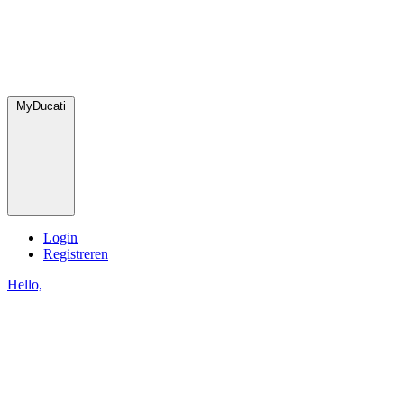
MyDucati
Login
Registreren
Hello,