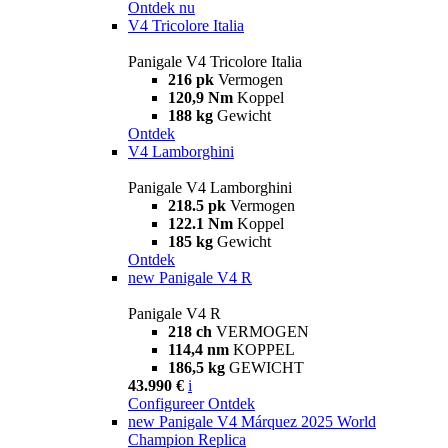
Ontdek nu
V4 Tricolore Italia
Panigale V4 Tricolore Italia
216 pk
Vermogen
120,9 Nm
Koppel
188 kg
Gewicht
Ontdek
V4 Lamborghini
Panigale V4 Lamborghini
218.5 pk
Vermogen
122.1 Nm
Koppel
185 kg
Gewicht
Ontdek
new
Panigale V4 R
Panigale V4 R
218 ch
VERMOGEN
114,4 nm
KOPPEL
186,5 kg
GEWICHT
43.990 €
i
Configureer
Ontdek
new
Panigale V4 Márquez 2025 World
Champion Replica