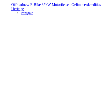
Offroad
new
E-Bike
35kW Motorfietsen
Gelimiteerde edities
Heritage
Panigale