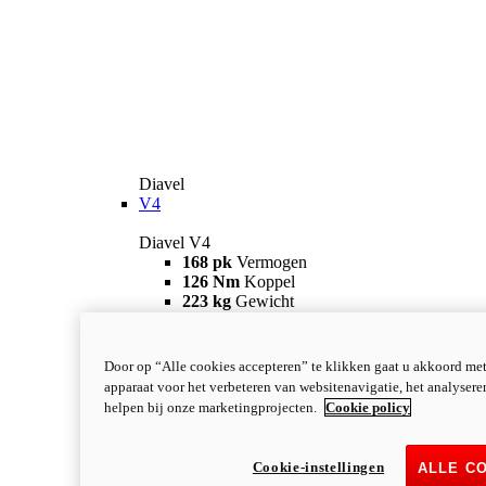
Diavel
V4
Diavel V4
168 pk
Vermogen
126 Nm
Koppel
223 kg
Gewicht
Vanaf 28.990 €
i
Configureer
Ontdek meer
new
V4 RS
Door op “Alle cookies accepteren” te klikken gaat u akkoord me
apparaat voor het verbeteren van websitenavigatie, het analyser
Diavel V4 RS
helpen bij onze marketingprojecten.
Cookie policy
182 pk
VERMOGEN
120 Nm
KOPPEL
220 kg
GEWICHT
Cookie-instellingen
ALLE C
Vanaf 40.590 €
i