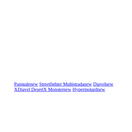
Panigale
new
Streetfighter
Multistrada
new
Diavel
new
XDiavel
DesertX
Monster
new
Hypermotard
new