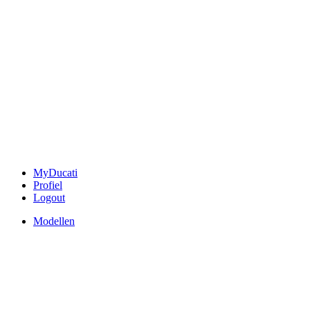
MyDucati
Profiel
Logout
Modellen