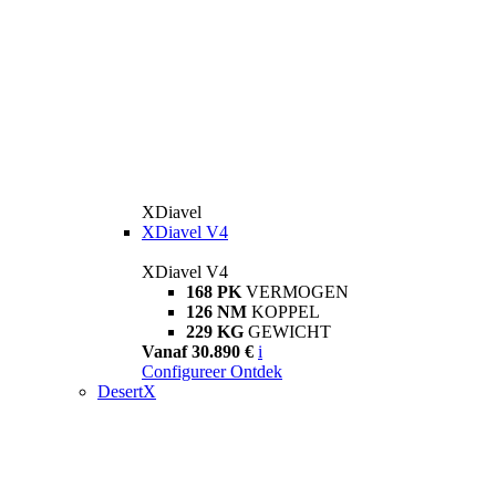
XDiavel
XDiavel V4
XDiavel V4
168 PK
VERMOGEN
126 NM
KOPPEL
229 KG
GEWICHT
Vanaf 30.890 €
i
Configureer
Ontdek
DesertX