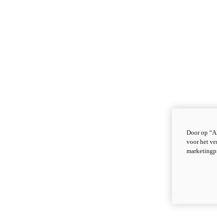
Door op “Al
voor het ve
marketingp