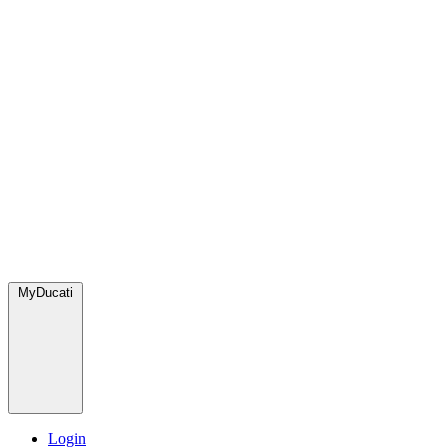
MyDucati
Login