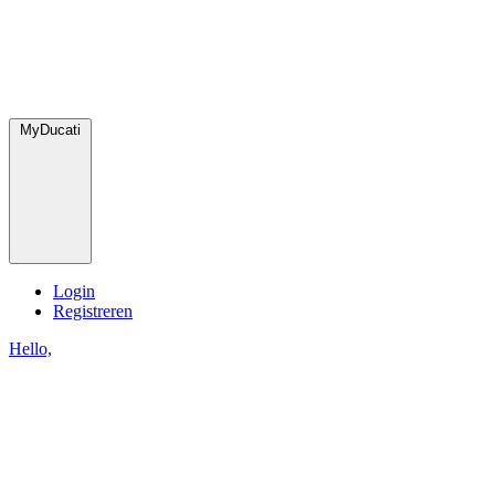
MyDucati
Login
Registreren
Hello,