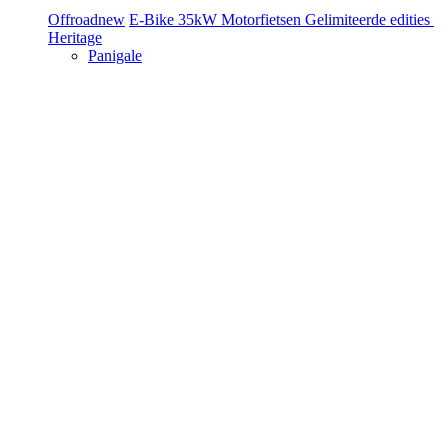
Offroad
new
E-Bike
35kW Motorfietsen
Gelimiteerde edities
Heritage
Panigale