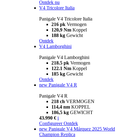
Ontdek nu
V4 Tricolore Italia
Panigale V4 Tricolore Italia
216 pk
Vermogen
120,9 Nm
Koppel
188 kg
Gewicht
Ontdek
V4 Lamborghini
Panigale V4 Lamborghini
218.5 pk
Vermogen
122.1 Nm
Koppel
185 kg
Gewicht
Ontdek
new
Panigale V4 R
Panigale V4 R
218 ch
VERMOGEN
114,4 nm
KOPPEL
186,5 kg
GEWICHT
43.990 €
i
Configureer
Ontdek
new
Panigale V4 Márquez 2025 World
Champion Replica