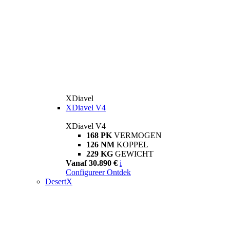
XDiavel
XDiavel V4
XDiavel V4
168 PK
VERMOGEN
126 NM
KOPPEL
229 KG
GEWICHT
Vanaf 30.890 €
i
Configureer
Ontdek
DesertX