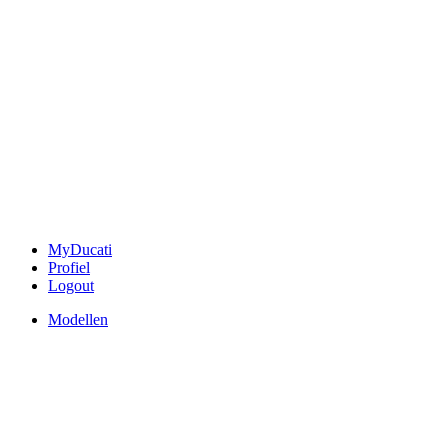
MyDucati
Profiel
Logout
Modellen