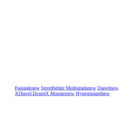
Panigale
new
Streetfighter
Multistrada
new
Diavel
new
XDiavel
DesertX
Monster
new
Hypermotard
new