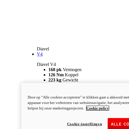
Diavel
V4
Diavel V4
168 pk
Vermogen
126 Nm
Koppel
223 kg
Gewicht
Vanaf 28.990 €
i
Configureer
Ontdek meer
new
V4 RS
Door op “Alle cookies accepteren” te klikken gaat u akkoord me
apparaat voor het verbeteren van websitenavigatie, het analyser
Diavel V4 RS
helpen bij onze marketingprojecten.
Cookie policy
182 pk
VERMOGEN
120 Nm
KOPPEL
220 kg
GEWICHT
Cookie-instellingen
ALLE C
Vanaf 40.590 €
i