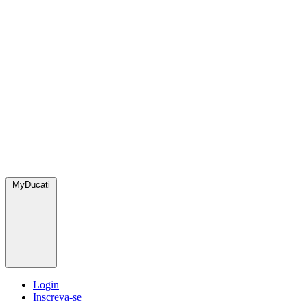
MyDucati
Login
Inscreva-se