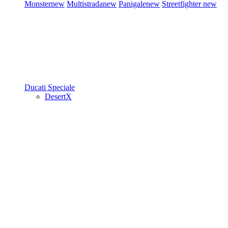
Monster
new
Multistrada
new
Panigale
new
Streetfighter
new
Ducati Speciale
DesertX