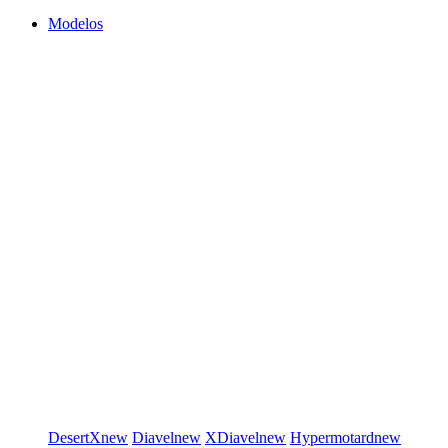
Modelos
DesertX
new
Diavel
new
XDiavel
new
Hypermotard
new