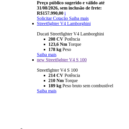
Preço público sugerido e válido até
31/08/2026, sem inclusão de frete:
R$157.990,00
i
Solicitar Cotação
Saiba mais
Streetfighter V4 Lamborghini
Ducati Streetfighter V4 Lamborghini
208 CV
Potência
123,6 Nm
Torque
178 kg
Peso
Saiba mais
new
Streetfighter V4 S 100
Streetfighter V4 S 100
214 CV
Potência
210 Nm
Torque
189 kg
Peso bruto sem combustível
Saiba mais