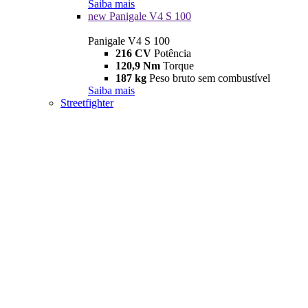
Saiba mais
new
Panigale V4 S 100
Panigale V4 S 100
216 CV
Potência
120,9 Nm
Torque
187 kg
Peso bruto sem combustível
Saiba mais
Streetfighter