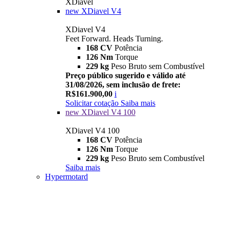
XDiavel
new
XDiavel V4
XDiavel V4
Feet Forward. Heads Turning.
168 CV
Potência
126 Nm
Torque
229 kg
Peso Bruto sem Combustível
Preço público sugerido e válido até
31/08/2026, sem inclusão de frete:
R$161.900,00
i
Solicitar cotação
Saiba mais
new
XDiavel V4 100
XDiavel V4 100
168 CV
Potência
126 Nm
Torque
229 kg
Peso Bruto sem Combustível
Saiba mais
Hypermotard