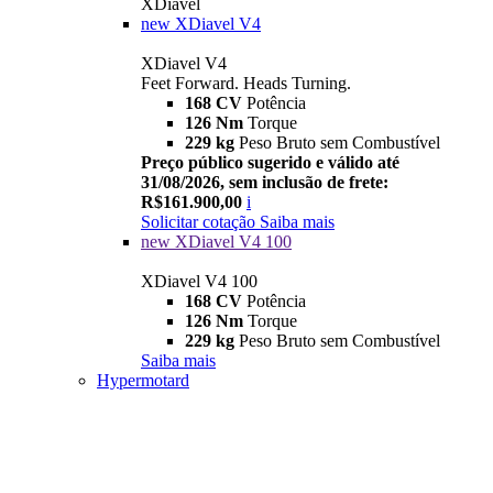
XDiavel
new
XDiavel V4
XDiavel V4
Feet Forward. Heads Turning.
168 CV
Potência
126 Nm
Torque
229 kg
Peso Bruto sem Combustível
Preço público sugerido e válido até
31/08/2026, sem inclusão de frete:
R$161.900,00
i
Solicitar cotação
Saiba mais
new
XDiavel V4 100
XDiavel V4 100
168 CV
Potência
126 Nm
Torque
229 kg
Peso Bruto sem Combustível
Saiba mais
Hypermotard