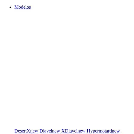
Modelos
DesertX
new
Diavel
new
XDiavel
new
Hypermotard
new