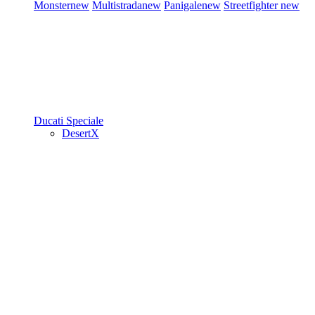
Monster
new
Multistrada
new
Panigale
new
Streetfighter
new
Ducati Speciale
DesertX