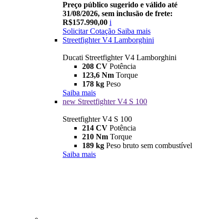
Preço público sugerido e válido até
31/08/2026, sem inclusão de frete:
R$157.990,00
i
Solicitar Cotação
Saiba mais
Streetfighter V4 Lamborghini
Ducati Streetfighter V4 Lamborghini
208 CV
Potência
123,6 Nm
Torque
178 kg
Peso
Saiba mais
new
Streetfighter V4 S 100
Streetfighter V4 S 100
214 CV
Potência
210 Nm
Torque
189 kg
Peso bruto sem combustível
Saiba mais