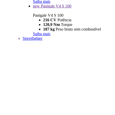
Saiba mais
new
Panigale V4 S 100
Panigale V4 S 100
216 CV
Potência
120,9 Nm
Torque
187 kg
Peso bruto sem combustível
Saiba mais
Streetfighter