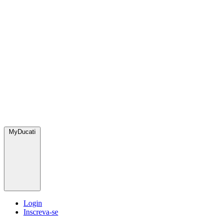
MyDucati
Login
Inscreva-se