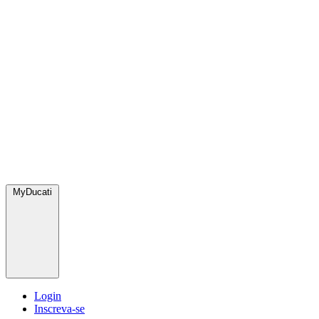
MyDucati
Login
Inscreva-se