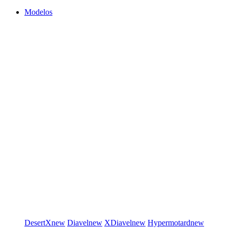
Modelos
DesertX
new
Diavel
new
XDiavel
new
Hypermotard
new