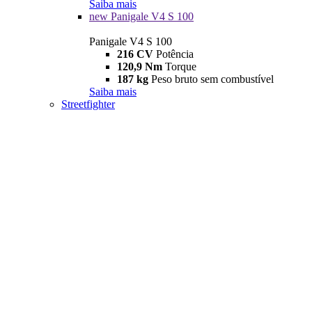
Saiba mais
new
Panigale V4 S 100
Panigale V4 S 100
216 CV
Potência
120,9 Nm
Torque
187 kg
Peso bruto sem combustível
Saiba mais
Streetfighter