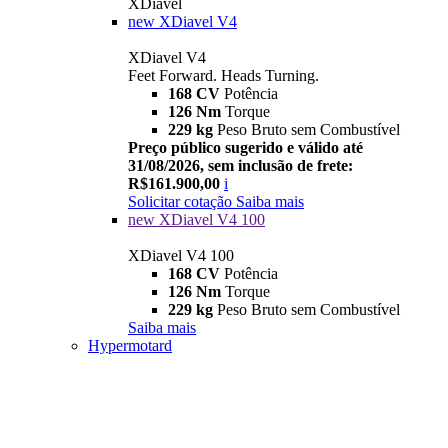
XDiavel
new
XDiavel V4
XDiavel V4
Feet Forward. Heads Turning.
168 CV
Potência
126 Nm
Torque
229 kg
Peso Bruto sem Combustível
Preço público sugerido e válido até
31/08/2026, sem inclusão de frete:
R$161.900,00
i
Solicitar cotação
Saiba mais
new
XDiavel V4 100
XDiavel V4 100
168 CV
Potência
126 Nm
Torque
229 kg
Peso Bruto sem Combustível
Saiba mais
Hypermotard