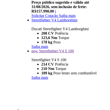
Preço público sugerido e válido até
31/08/2026, sem inclusão de frete:
R$157.990,00
i
Solicitar Cotação
Saiba mais
Streetfighter V4 Lamborghini
Ducati Streetfighter V4 Lamborghini
208 CV
Potência
123,6 Nm
Torque
178 kg
Peso
Saiba mais
new
Streetfighter V4 S 100
Streetfighter V4 S 100
214 CV
Potência
210 Nm
Torque
189 kg
Peso bruto sem combustível
Saiba mais