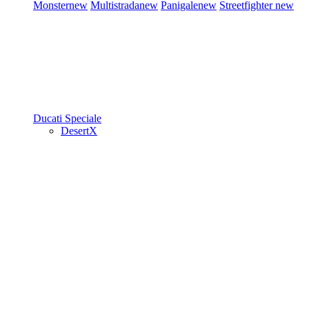
Monster
new
Multistrada
new
Panigale
new
Streetfighter
new
Ducati Speciale
DesertX