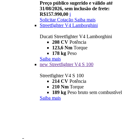
Preço público sugerido e válido até
31/08/2026, sem inclusão de frete:
R$157.990,00
i
Solicitar Cotação
Saiba mais
Streetfighter V4 Lamborghini
Ducati Streetfighter V4 Lamborghini
208 CV
Potência
123,6 Nm
Torque
178 kg
Peso
Saiba mais
new
Streetfighter V4 S 100
Streetfighter V4 S 100
214 CV
Potência
210 Nm
Torque
189 kg
Peso bruto sem combustível
Saiba mais