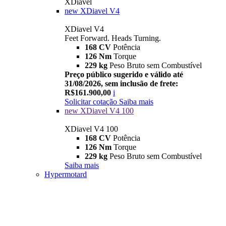
XDiavel
new
XDiavel V4
XDiavel V4
Feet Forward. Heads Turning.
168 CV
Potência
126 Nm
Torque
229 kg
Peso Bruto sem Combustível
Preço público sugerido e válido até
31/08/2026, sem inclusão de frete:
R$161.900,00
i
Solicitar cotação
Saiba mais
new
XDiavel V4 100
XDiavel V4 100
168 CV
Potência
126 Nm
Torque
229 kg
Peso Bruto sem Combustível
Saiba mais
Hypermotard