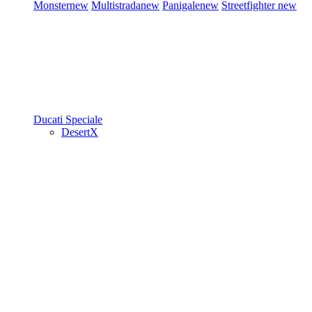
Monster
new
Multistrada
new
Panigale
new
Streetfighter
new
Ducati Speciale
DesertX