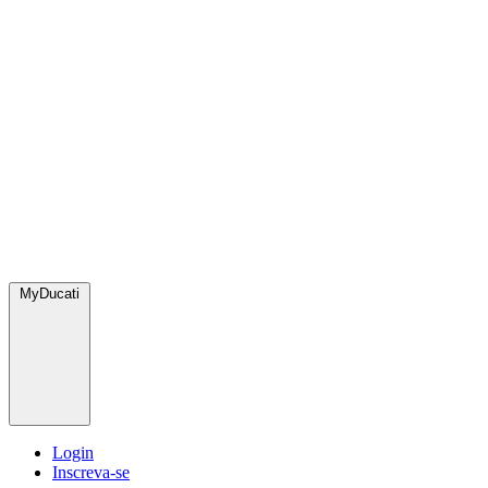
MyDucati
Login
Inscreva-se