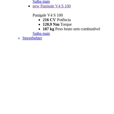
Saiba mais
new
Panigale V4 S 100
Panigale V4 S 100
216 CV
Potência
120,9 Nm
Torque
187 kg
Peso bruto sem combustível
Saiba mais
Streetfighter