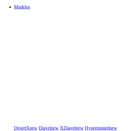
Modelos
DesertX
new
Diavel
new
XDiavel
new
Hypermotard
new