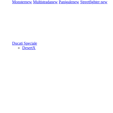
Monster
new
Multistrada
new
Panigale
new
Streetfighter
new
Ducati Speciale
DesertX