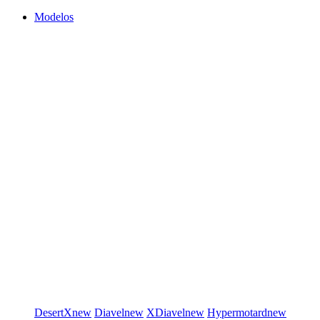
Modelos
DesertX
new
Diavel
new
XDiavel
new
Hypermotard
new