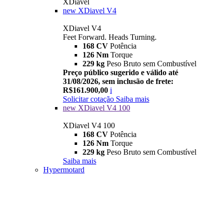
XDiavel
new
XDiavel V4
XDiavel V4
Feet Forward. Heads Turning.
168 CV
Potência
126 Nm
Torque
229 kg
Peso Bruto sem Combustível
Preço público sugerido e válido até
31/08/2026, sem inclusão de frete:
R$161.900,00
i
Solicitar cotação
Saiba mais
new
XDiavel V4 100
XDiavel V4 100
168 CV
Potência
126 Nm
Torque
229 kg
Peso Bruto sem Combustível
Saiba mais
Hypermotard