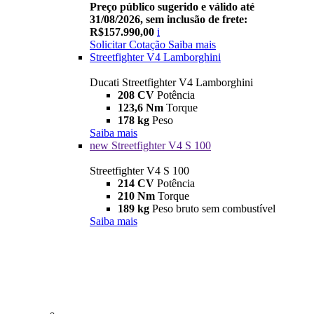
Preço público sugerido e válido até
31/08/2026, sem inclusão de frete:
R$157.990,00
i
Solicitar Cotação
Saiba mais
Streetfighter V4 Lamborghini
Ducati Streetfighter V4 Lamborghini
208 CV
Potência
123,6 Nm
Torque
178 kg
Peso
Saiba mais
new
Streetfighter V4 S 100
Streetfighter V4 S 100
214 CV
Potência
210 Nm
Torque
189 kg
Peso bruto sem combustível
Saiba mais