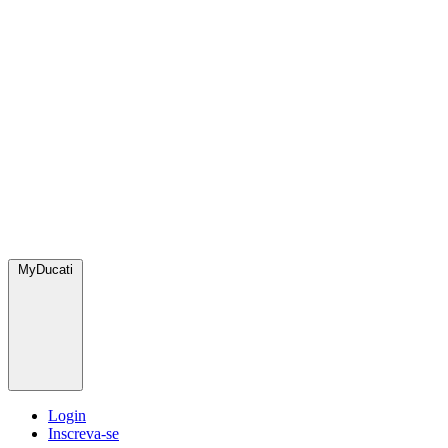
MyDucati
Login
Inscreva-se