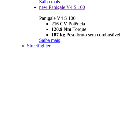
Saiba mais
new
Panigale V4 S 100
Panigale V4 S 100
216 CV
Potência
120,9 Nm
Torque
187 kg
Peso bruto sem combustível
Saiba mais
Streetfighter