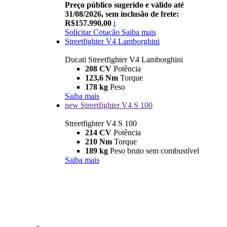
Preço público sugerido e válido até
31/08/2026, sem inclusão de frete:
R$157.990,00
i
Solicitar Cotação
Saiba mais
Streetfighter V4 Lamborghini
Ducati Streetfighter V4 Lamborghini
208 CV
Potência
123,6 Nm
Torque
178 kg
Peso
Saiba mais
new
Streetfighter V4 S 100
Streetfighter V4 S 100
214 CV
Potência
210 Nm
Torque
189 kg
Peso bruto sem combustível
Saiba mais