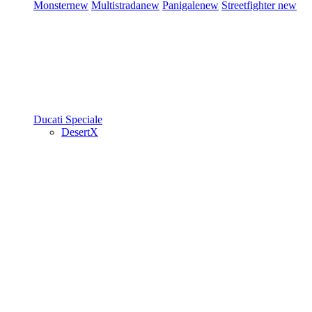
Monster
new
Multistrada
new
Panigale
new
Streetfighter
new
Ducati Speciale
DesertX