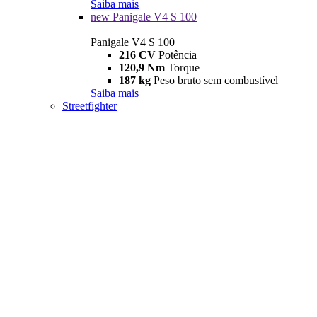
Saiba mais
new
Panigale V4 S 100
Panigale V4 S 100
216 CV
Potência
120,9 Nm
Torque
187 kg
Peso bruto sem combustível
Saiba mais
Streetfighter