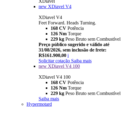
XDiavel
new
XDiavel V4
XDiavel V4
Feet Forward. Heads Turning.
168 CV
Potência
126 Nm
Torque
229 kg
Peso Bruto sem Combustível
Preço público sugerido e válido até
31/08/2026, sem inclusão de frete:
R$161.900,00
i
Solicitar cotação
Saiba mais
new
XDiavel V4 100
XDiavel V4 100
168 CV
Potência
126 Nm
Torque
229 kg
Peso Bruto sem Combustível
Saiba mais
Hypermotard