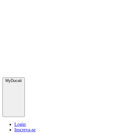
MyDucati
Login
Inscreva-se