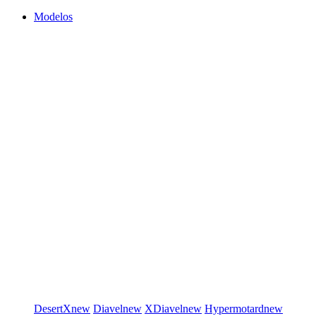
Modelos
DesertX
new
Diavel
new
XDiavel
new
Hypermotard
new