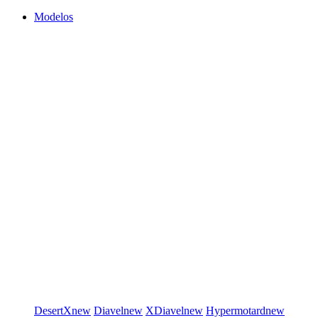
Modelos
DesertX
new
Diavel
new
XDiavel
new
Hypermotard
new