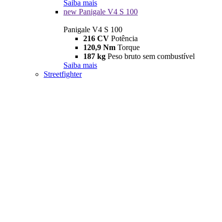
Saiba mais
new
Panigale V4 S 100
Panigale V4 S 100
216 CV
Potência
120,9 Nm
Torque
187 kg
Peso bruto sem combustível
Saiba mais
Streetfighter