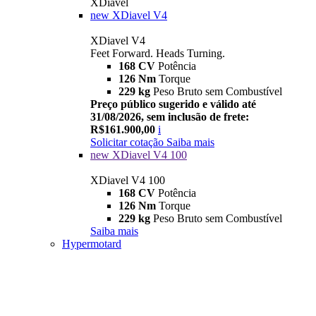
XDiavel
new
XDiavel V4
XDiavel V4
Feet Forward. Heads Turning.
168 CV
Potência
126 Nm
Torque
229 kg
Peso Bruto sem Combustível
Preço público sugerido e válido até
31/08/2026, sem inclusão de frete:
R$161.900,00
i
Solicitar cotação
Saiba mais
new
XDiavel V4 100
XDiavel V4 100
168 CV
Potência
126 Nm
Torque
229 kg
Peso Bruto sem Combustível
Saiba mais
Hypermotard