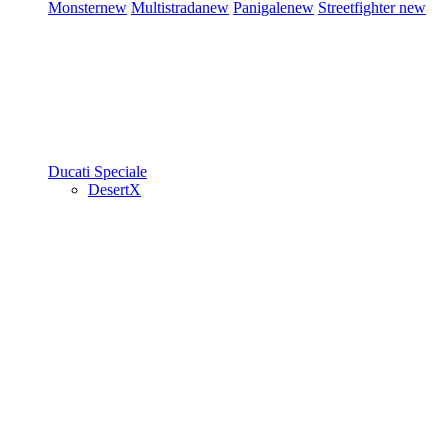
Monster
new
Multistrada
new
Panigale
new
Streetfighter
new
Ducati Speciale
DesertX