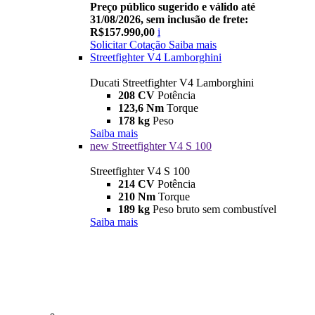
Preço público sugerido e válido até
31/08/2026, sem inclusão de frete:
R$157.990,00
i
Solicitar Cotação
Saiba mais
Streetfighter V4 Lamborghini
Ducati Streetfighter V4 Lamborghini
208 CV
Potência
123,6 Nm
Torque
178 kg
Peso
Saiba mais
new
Streetfighter V4 S 100
Streetfighter V4 S 100
214 CV
Potência
210 Nm
Torque
189 kg
Peso bruto sem combustível
Saiba mais