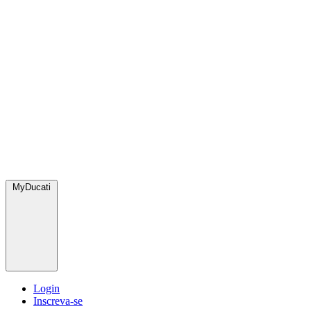
MyDucati
Login
Inscreva-se