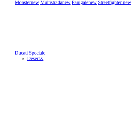
Monster
new
Multistrada
new
Panigale
new
Streetfighter
new
Ducati Speciale
DesertX