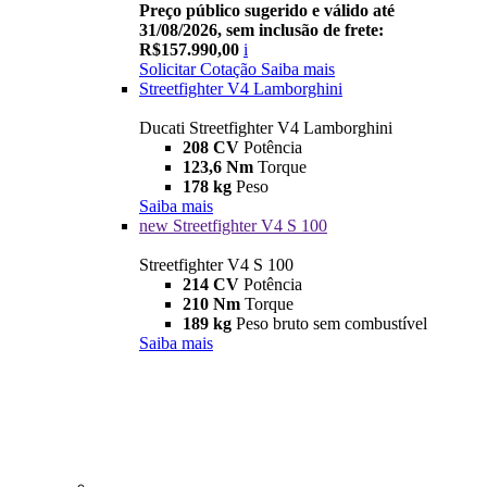
Preço público sugerido e válido até
31/08/2026, sem inclusão de frete:
R$157.990,00
i
Solicitar Cotação
Saiba mais
Streetfighter V4 Lamborghini
Ducati Streetfighter V4 Lamborghini
208 CV
Potência
123,6 Nm
Torque
178 kg
Peso
Saiba mais
new
Streetfighter V4 S 100
Streetfighter V4 S 100
214 CV
Potência
210 Nm
Torque
189 kg
Peso bruto sem combustível
Saiba mais