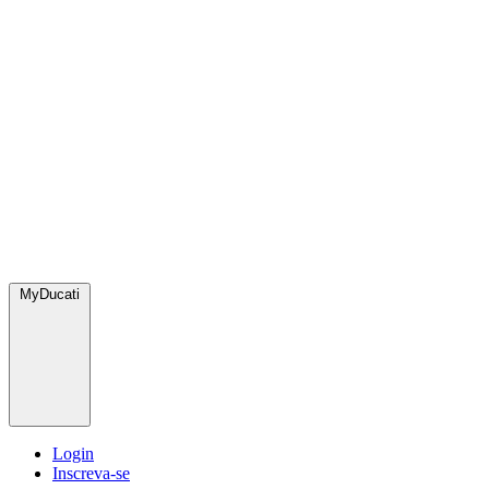
MyDucati
Login
Inscreva-se