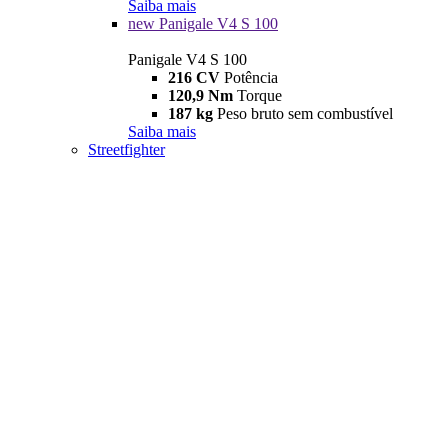
Saiba mais
new
Panigale V4 S 100
Panigale V4 S 100
216 CV
Potência
120,9 Nm
Torque
187 kg
Peso bruto sem combustível
Saiba mais
Streetfighter