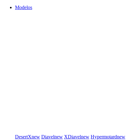
Modelos
DesertX
new
Diavel
new
XDiavel
new
Hypermotard
new