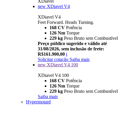
XDiavel
new
XDiavel V4
XDiavel V4
Feet Forward. Heads Turning.
168 CV
Potência
126 Nm
Torque
229 kg
Peso Bruto sem Combustível
Preço público sugerido e válido até
31/08/2026, sem inclusão de frete:
R$161.900,00
i
Solicitar cotação
Saiba mais
new
XDiavel V4 100
XDiavel V4 100
168 CV
Potência
126 Nm
Torque
229 kg
Peso Bruto sem Combustível
Saiba mais
Hypermotard