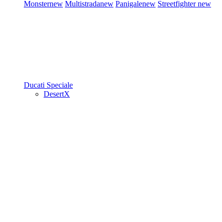
Monster
new
Multistrada
new
Panigale
new
Streetfighter
new
Ducati Speciale
DesertX