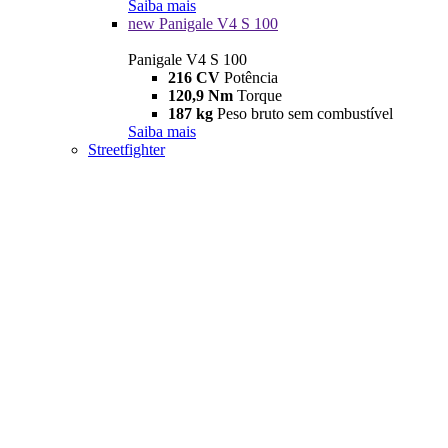
Saiba mais
new
Panigale V4 S 100
Panigale V4 S 100
216 CV
Potência
120,9 Nm
Torque
187 kg
Peso bruto sem combustível
Saiba mais
Streetfighter