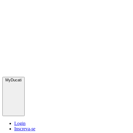
MyDucati
Login
Inscreva-se