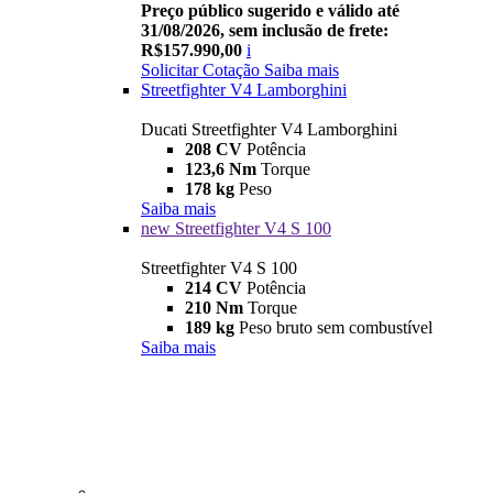
Preço público sugerido e válido até
31/08/2026, sem inclusão de frete:
R$157.990,00
i
Solicitar Cotação
Saiba mais
Streetfighter V4 Lamborghini
Ducati Streetfighter V4 Lamborghini
208 CV
Potência
123,6 Nm
Torque
178 kg
Peso
Saiba mais
new
Streetfighter V4 S 100
Streetfighter V4 S 100
214 CV
Potência
210 Nm
Torque
189 kg
Peso bruto sem combustível
Saiba mais