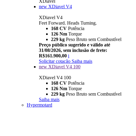
XDiavel
new
XDiavel V4
XDiavel V4
Feet Forward. Heads Turning.
168 CV
Potência
126 Nm
Torque
229 kg
Peso Bruto sem Combustível
Preço público sugerido e válido até
31/08/2026, sem inclusão de frete:
R$161.900,00
i
Solicitar cotação
Saiba mais
new
XDiavel V4 100
XDiavel V4 100
168 CV
Potência
126 Nm
Torque
229 kg
Peso Bruto sem Combustível
Saiba mais
Hypermotard