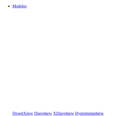
Modelos
DesertX
new
Diavel
new
XDiavel
new
Hypermotard
new