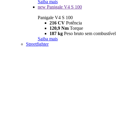
Saiba mais
new
Panigale V4 S 100
Panigale V4 S 100
216 CV
Potência
120,9 Nm
Torque
187 kg
Peso bruto sem combustível
Saiba mais
Streetfighter