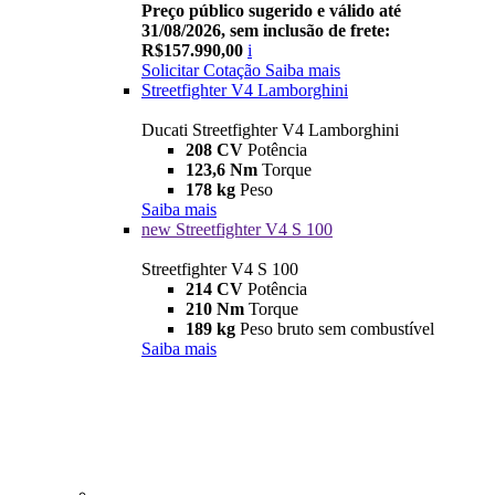
Preço público sugerido e válido até
31/08/2026, sem inclusão de frete:
R$157.990,00
i
Solicitar Cotação
Saiba mais
Streetfighter V4 Lamborghini
Ducati Streetfighter V4 Lamborghini
208 CV
Potência
123,6 Nm
Torque
178 kg
Peso
Saiba mais
new
Streetfighter V4 S 100
Streetfighter V4 S 100
214 CV
Potência
210 Nm
Torque
189 kg
Peso bruto sem combustível
Saiba mais