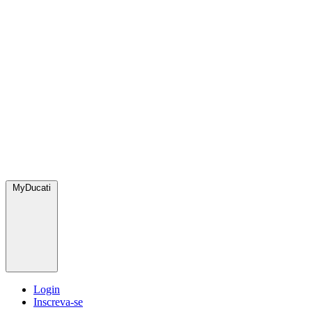
MyDucati
Login
Inscreva-se