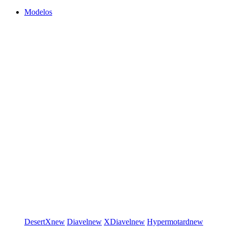
Modelos
DesertX
new
Diavel
new
XDiavel
new
Hypermotard
new