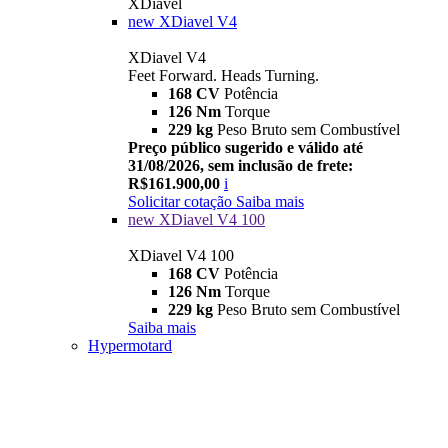
XDiavel
new
XDiavel V4
XDiavel V4
Feet Forward. Heads Turning.
168 CV
Potência
126 Nm
Torque
229 kg
Peso Bruto sem Combustível
Preço público sugerido e válido até
31/08/2026, sem inclusão de frete:
R$161.900,00
i
Solicitar cotação
Saiba mais
new
XDiavel V4 100
XDiavel V4 100
168 CV
Potência
126 Nm
Torque
229 kg
Peso Bruto sem Combustível
Saiba mais
Hypermotard