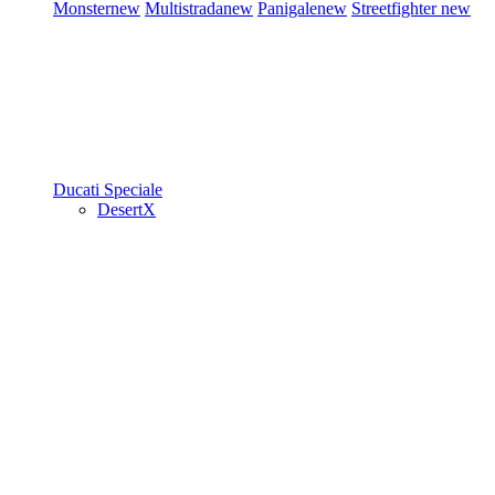
Monster
new
Multistrada
new
Panigale
new
Streetfighter
new
Ducati Speciale
DesertX