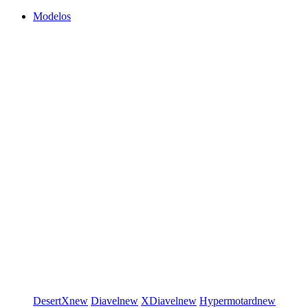
Modelos
DesertX
new
Diavel
new
XDiavel
new
Hypermotard
new