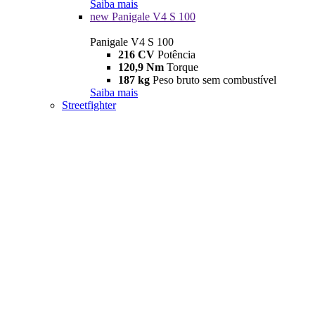
Saiba mais
new
Panigale V4 S 100
Panigale V4 S 100
216 CV
Potência
120,9 Nm
Torque
187 kg
Peso bruto sem combustível
Saiba mais
Streetfighter