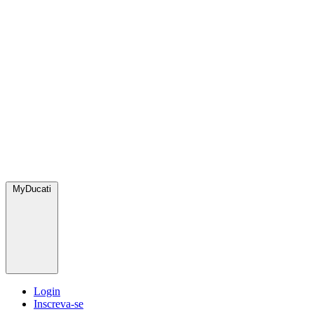
MyDucati
Login
Inscreva-se