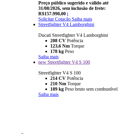
Preço público sugerido e válido até
31/08/2026, sem inclusão de frete:
R$157.990,00
i
Solicitar Cotação
Saiba mais
Streetfighter V4 Lamborghini
Ducati Streetfighter V4 Lamborghini
208 CV
Potência
123,6 Nm
Torque
178 kg
Peso
Saiba mais
new
Streetfighter V4 S 100
Streetfighter V4 S 100
214 CV
Potência
210 Nm
Torque
189 kg
Peso bruto sem combustível
Saiba mais