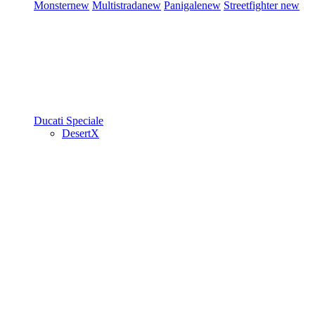
Monster
new
Multistrada
new
Panigale
new
Streetfighter
new
Ducati Speciale
DesertX