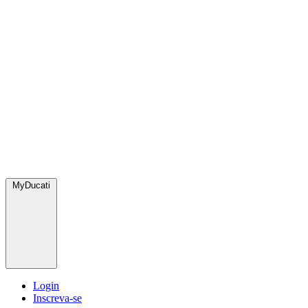
MyDucati
Login
Inscreva-se