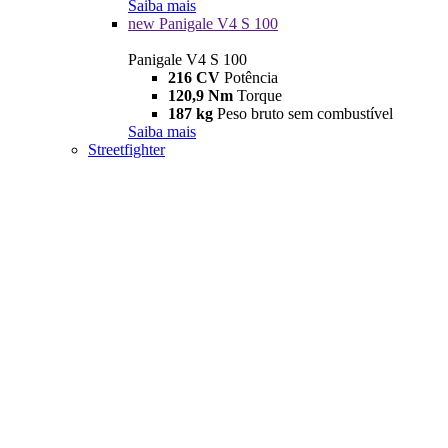
Saiba mais
new
Panigale V4 S 100
Panigale V4 S 100
216 CV
Potência
120,9 Nm
Torque
187 kg
Peso bruto sem combustível
Saiba mais
Streetfighter