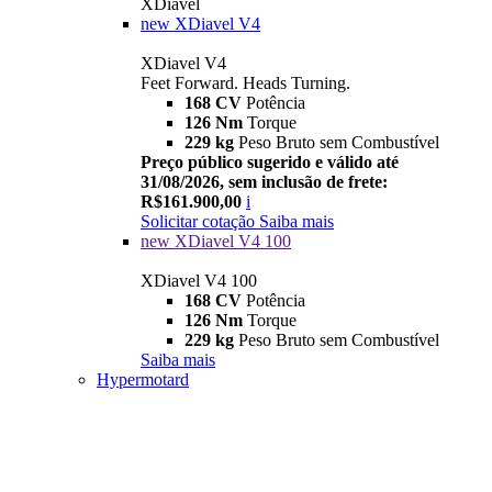
XDiavel
new
XDiavel V4
XDiavel V4
Feet Forward. Heads Turning.
168 CV
Potência
126 Nm
Torque
229 kg
Peso Bruto sem Combustível
Preço público sugerido e válido até
31/08/2026, sem inclusão de frete:
R$161.900,00
i
Solicitar cotação
Saiba mais
new
XDiavel V4 100
XDiavel V4 100
168 CV
Potência
126 Nm
Torque
229 kg
Peso Bruto sem Combustível
Saiba mais
Hypermotard