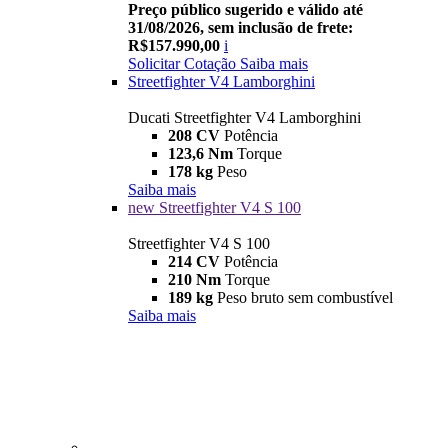
Preço público sugerido e válido até
31/08/2026, sem inclusão de frete:
R$157.990,00
i
Solicitar Cotação
Saiba mais
Streetfighter V4 Lamborghini
Ducati Streetfighter V4 Lamborghini
208 CV
Potência
123,6 Nm
Torque
178 kg
Peso
Saiba mais
new
Streetfighter V4 S 100
Streetfighter V4 S 100
214 CV
Potência
210 Nm
Torque
189 kg
Peso bruto sem combustível
Saiba mais