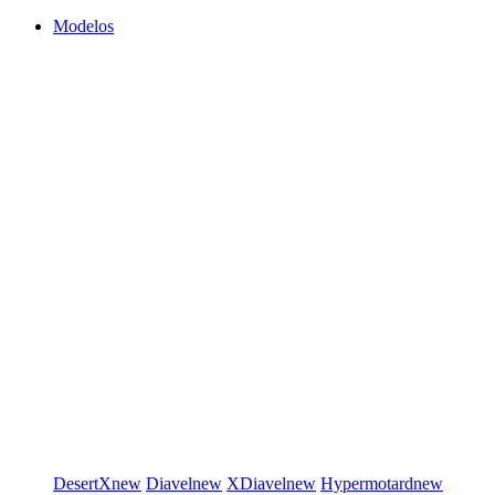
Modelos
DesertX
new
Diavel
new
XDiavel
new
Hypermotard
new