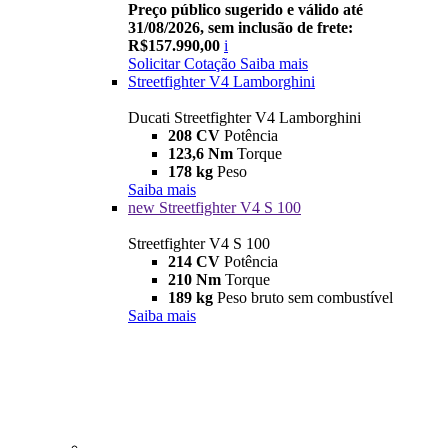
Preço público sugerido e válido até
31/08/2026, sem inclusão de frete:
R$157.990,00
i
Solicitar Cotação
Saiba mais
Streetfighter V4 Lamborghini
Ducati Streetfighter V4 Lamborghini
208 CV
Potência
123,6 Nm
Torque
178 kg
Peso
Saiba mais
new
Streetfighter V4 S 100
Streetfighter V4 S 100
214 CV
Potência
210 Nm
Torque
189 kg
Peso bruto sem combustível
Saiba mais