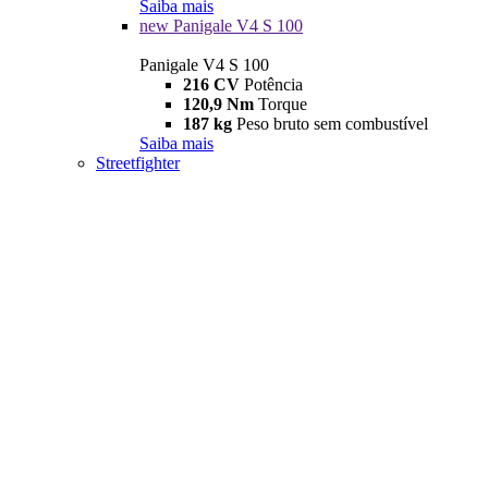
Saiba mais
new
Panigale V4 S 100
Panigale V4 S 100
216 CV
Potência
120,9 Nm
Torque
187 kg
Peso bruto sem combustível
Saiba mais
Streetfighter