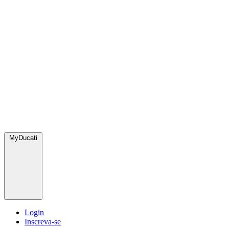
MyDucati
Login
Inscreva-se