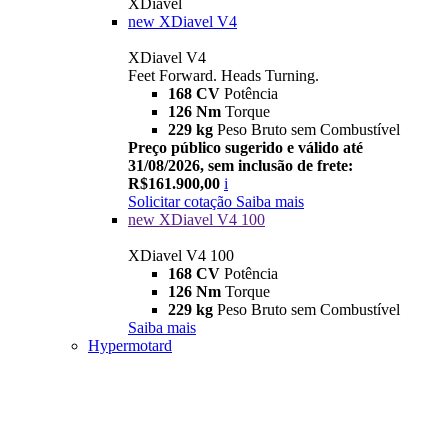
XDiavel
new
XDiavel V4
XDiavel V4
Feet Forward. Heads Turning.
168 CV
Potência
126 Nm
Torque
229 kg
Peso Bruto sem Combustível
Preço público sugerido e válido até
31/08/2026, sem inclusão de frete:
R$161.900,00
i
Solicitar cotação
Saiba mais
new
XDiavel V4 100
XDiavel V4 100
168 CV
Potência
126 Nm
Torque
229 kg
Peso Bruto sem Combustível
Saiba mais
Hypermotard