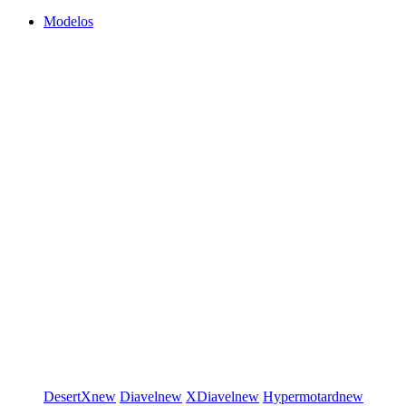
Modelos
DesertX
new
Diavel
new
XDiavel
new
Hypermotard
new