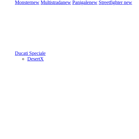
Monster
new
Multistrada
new
Panigale
new
Streetfighter
new
Ducati Speciale
DesertX