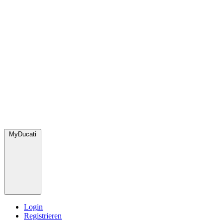
MyDucati
Login
Registrieren