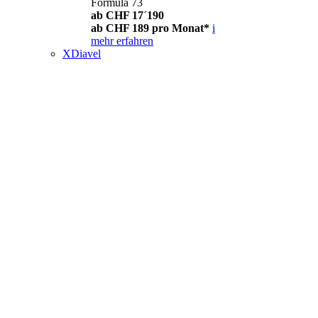
Formula 73
ab CHF 17´190
ab CHF 189 pro Monat*
i
mehr erfahren
XDiavel