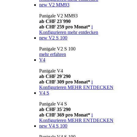
new
V2 MM93
Panigale V2 MM93
ab CHF 23´990
ab CHF 259 pro Monat*
i
Konfigurieren
mehr entdecken
new
V2 S 100
Panigale V2 S 100
mehr erfahren
V4
Panigale V4
ab CHF 29´290
ab CHF 309 pro Monat*
i
Konfigurieren
MEHR ENTDECKEN
V4 S
Panigale V4 S
ab CHF 35´290
ab CHF 369 pro Monat*
i
Konfigurieren
MEHR ENTDECKEN
new
V4 S 100
Panigale V4 S 100