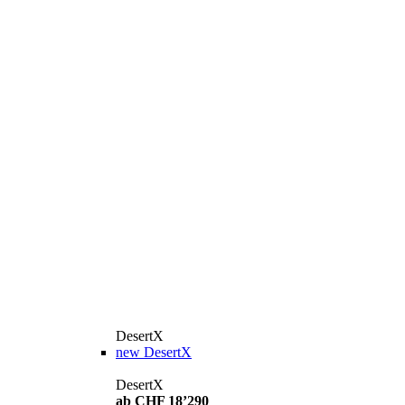
DesertX
new
DesertX
DesertX
ab CHF 18’290