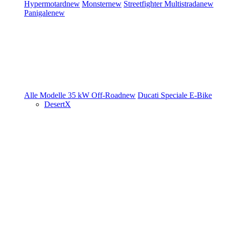
Hypermotard
new
Monster
new
Streetfighter
Multistrada
new
Panigale
new
Alle Modelle
35 kW
Off-Road
new
Ducati Speciale
E-Bike
DesertX