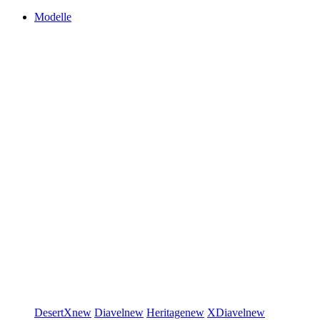
Modelle
DesertX
new
Diavel
new
Heritage
new
XDiavel
new