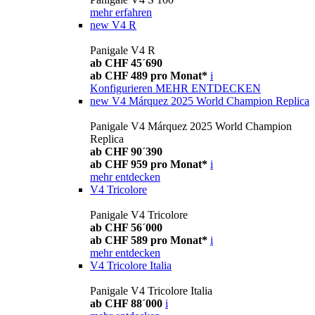
mehr erfahren
new
V4 R
Panigale V4 R
ab CHF 45´690
ab CHF 489 pro Monat*
i
Konfigurieren
MEHR ENTDECKEN
new
V4 Márquez 2025 World Champion Replica
Panigale V4 Márquez 2025 World Champion
Replica
ab CHF 90´390
ab CHF 959 pro Monat*
i
mehr entdecken
V4 Tricolore
Panigale V4 Tricolore
ab CHF 56´000
ab CHF 589 pro Monat*
i
mehr entdecken
V4 Tricolore Italia
Panigale V4 Tricolore Italia
ab CHF 88´000
i