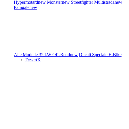
Hypermotard
new
Monster
new
Streetfighter
Multistrada
new
Panigale
new
Alle Modelle
35 kW
Off-Road
new
Ducati Speciale
E-Bike
DesertX