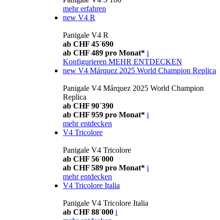
mehr erfahren
new
V4 R
Panigale V4 R
ab CHF 45´690
ab CHF 489 pro Monat*
i
Konfigurieren
MEHR ENTDECKEN
new
V4 Márquez 2025 World Champion Replica
Panigale V4 Márquez 2025 World Champion
Replica
ab CHF 90´390
ab CHF 959 pro Monat*
i
mehr entdecken
V4 Tricolore
Panigale V4 Tricolore
ab CHF 56´000
ab CHF 589 pro Monat*
i
mehr entdecken
V4 Tricolore Italia
Panigale V4 Tricolore Italia
ab CHF 88´000
i