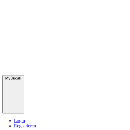
MyDucati
Login
Registrieren