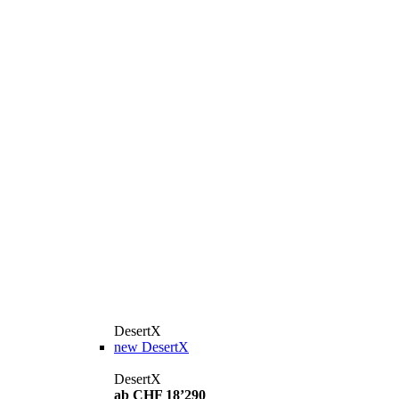
DesertX
new
DesertX
DesertX
ab CHF 18’290