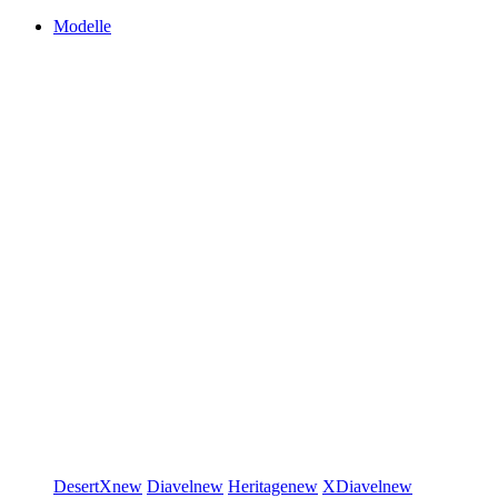
Modelle
DesertX
new
Diavel
new
Heritage
new
XDiavel
new