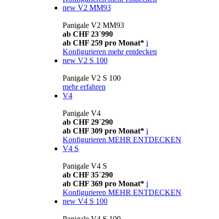
new
V2 MM93
Panigale V2 MM93
ab CHF 23´990
ab CHF 259 pro Monat*
i
Konfigurieren
mehr entdecken
new
V2 S 100
Panigale V2 S 100
mehr erfahren
V4
Panigale V4
ab CHF 29´290
ab CHF 309 pro Monat*
i
Konfigurieren
MEHR ENTDECKEN
V4 S
Panigale V4 S
ab CHF 35´290
ab CHF 369 pro Monat*
i
Konfigurieren
MEHR ENTDECKEN
new
V4 S 100
Panigale V4 S 100