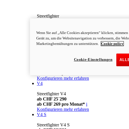
Streetfighter
V2
Streetfighter V2
Wenn Sie auf „Alle Cookies akzeptieren“ klicken, stimmen
ab CHF 16´690
Gerät zu, um die Websitenavigation zu verbessern, die Web
ab CHF 179 pro Monat*
i
Marketingbemühungen zu unterstützen.
Cookie policy
Konfigurieren
mehr erfahren
V2 S
Cookie-Einstellungen
ALL
Streetfighter V2 S
ab CHF 19´290
ab CHF 209 pro Monat*
i
Konfigurieren
mehr erfahren
V4
Streetfighter V4
ab CHF 25´290
ab CHF 269 pro Monat*
i
Konfigurieren
mehr erfahren
V4 S
Streetfighter V4 S