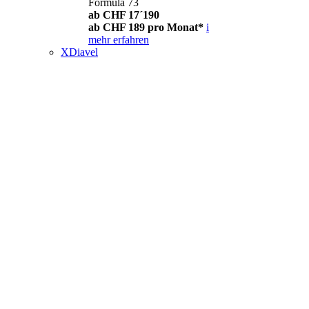
Formula 73
ab CHF 17´190
ab CHF 189 pro Monat*
i
mehr erfahren
XDiavel