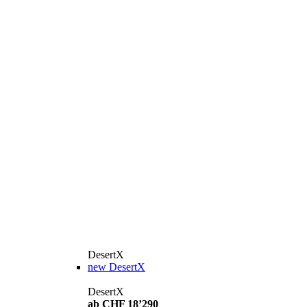
DesertX
new
DesertX
DesertX
ab CHF 18’290