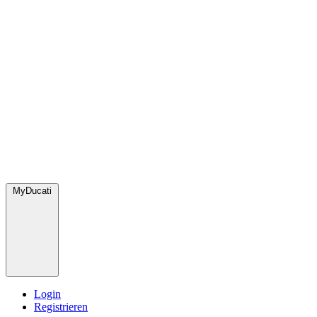
MyDucati
Login
Registrieren