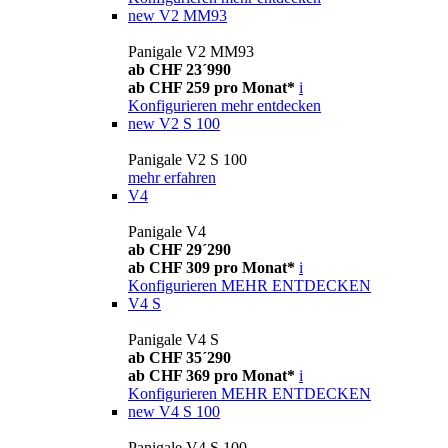
new
V2 MM93
Panigale V2 MM93
ab CHF 23´990
ab CHF 259 pro Monat*
i
Konfigurieren
mehr entdecken
new
V2 S 100
Panigale V2 S 100
mehr erfahren
V4
Panigale V4
ab CHF 29´290
ab CHF 309 pro Monat*
i
Konfigurieren
MEHR ENTDECKEN
V4 S
Panigale V4 S
ab CHF 35´290
ab CHF 369 pro Monat*
i
Konfigurieren
MEHR ENTDECKEN
new
V4 S 100
Panigale V4 S 100