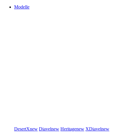
Modelle
DesertX
new
Diavel
new
Heritage
new
XDiavel
new