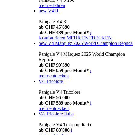
mehr erfahren
new
V4 R
Panigale V4 R
ab CHF 45´690
ab CHF 489 pro Monat*
i
Konfigurieren
MEHR ENTDECKEN
new
V4 Márquez 2025 World Champion Replica
Panigale V4 Márquez 2025 World Champion
Replica
ab CHF 90´390
ab CHF 959 pro Monat*
i
mehr entdecken
V4 Tricolore
Panigale V4 Tricolore
ab CHF 56´000
ab CHF 589 pro Monat*
i
mehr entdecken
V4 Tricolore Italia
Panigale V4 Tricolore Italia
ab CHF 88´000
i