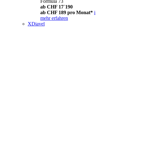
Formula 73
ab CHF 17´190
ab CHF 189 pro Monat*
i
mehr erfahren
XDiavel