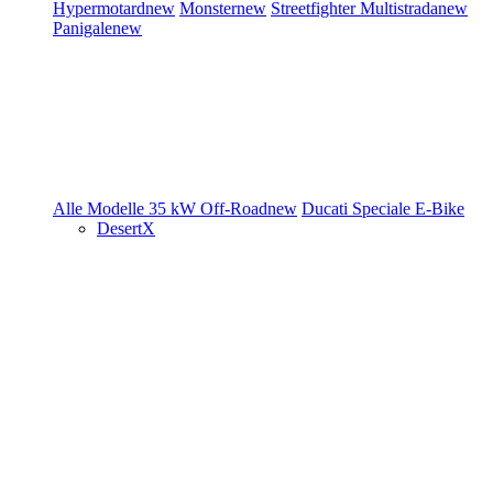
Hypermotard
new
Monster
new
Streetfighter
Multistrada
new
Panigale
new
Alle Modelle
35 kW
Off-Road
new
Ducati Speciale
E-Bike
DesertX