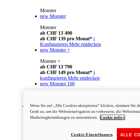
Monster
new
Monster
Monster
ab CHF 13´490
ab CHF 139 pro Monat*
i
Konfigurieren
Mehr entdecken
new
Monster +
Monster +
ab CHF 13´790
ab CHF 149 pro Monat*
i
konfigurieren
Mehr entdecken
new
Monster 100
Monster 100
mehr erfahren
Wenn Sie auf „Alle Cookies akzeptieren“ klicken, stimmen Sie d
Streetfighter
Gerät zu, um die Websitenavigation zu verbessern, die Websiten
Marketingbemühungen zu unterstützen.
Cookie policy
Cookie-Einstellungen
ALLE C