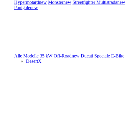
Hypermotard
new
Monster
new
Streetfighter
Multistrada
new
Panigale
new
Alle Modelle
35 kW
Off-Road
new
Ducati Speciale
E-Bike
DesertX