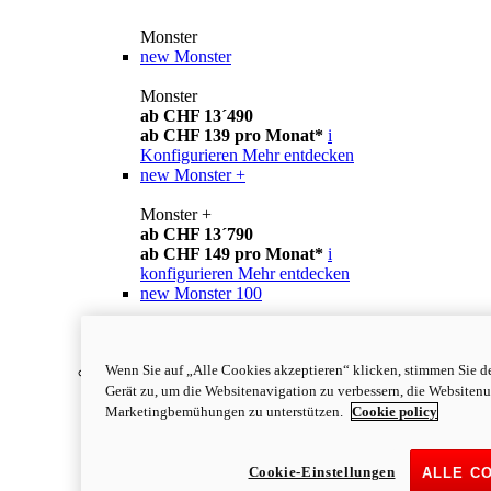
Monster
new
Monster
Monster
ab CHF 13´490
ab CHF 139 pro Monat*
i
Konfigurieren
Mehr entdecken
new
Monster +
Monster +
ab CHF 13´790
ab CHF 149 pro Monat*
i
konfigurieren
Mehr entdecken
new
Monster 100
Monster 100
mehr erfahren
Wenn Sie auf „Alle Cookies akzeptieren“ klicken, stimmen Sie d
Streetfighter
Gerät zu, um die Websitenavigation zu verbessern, die Websiten
Marketingbemühungen zu unterstützen.
Cookie policy
Cookie-Einstellungen
ALLE C