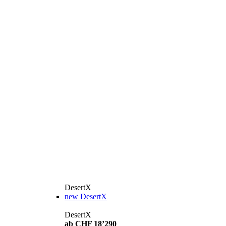
DesertX
new
DesertX
DesertX
ab CHF 18’290