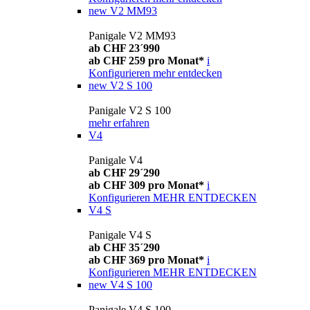
new
V2 MM93
Panigale V2 MM93
ab CHF 23´990
ab CHF 259 pro Monat*
i
Konfigurieren
mehr entdecken
new
V2 S 100
Panigale V2 S 100
mehr erfahren
V4
Panigale V4
ab CHF 29´290
ab CHF 309 pro Monat*
i
Konfigurieren
MEHR ENTDECKEN
V4 S
Panigale V4 S
ab CHF 35´290
ab CHF 369 pro Monat*
i
Konfigurieren
MEHR ENTDECKEN
new
V4 S 100
Panigale V4 S 100