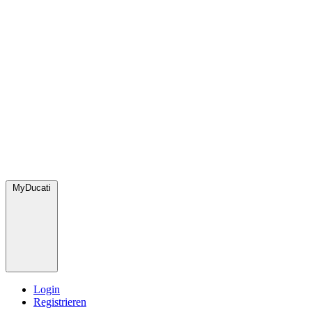
MyDucati
Login
Registrieren