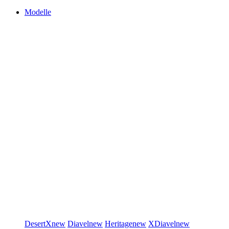
Modelle
DesertX
new
Diavel
new
Heritage
new
XDiavel
new