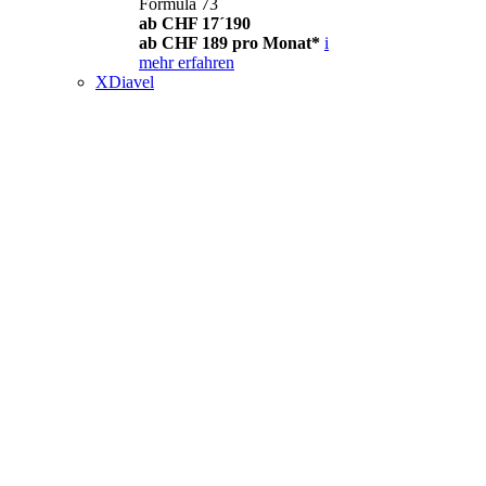
Formula 73
ab CHF 17´190
ab CHF 189 pro Monat*
i
mehr erfahren
XDiavel