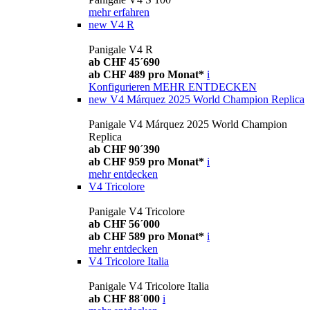
mehr erfahren
new
V4 R
Panigale V4 R
ab CHF 45´690
ab CHF 489 pro Monat*
i
Konfigurieren
MEHR ENTDECKEN
new
V4 Márquez 2025 World Champion Replica
Panigale V4 Márquez 2025 World Champion
Replica
ab CHF 90´390
ab CHF 959 pro Monat*
i
mehr entdecken
V4 Tricolore
Panigale V4 Tricolore
ab CHF 56´000
ab CHF 589 pro Monat*
i
mehr entdecken
V4 Tricolore Italia
Panigale V4 Tricolore Italia
ab CHF 88´000
i