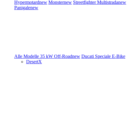
Hypermotard
new
Monster
new
Streetfighter
Multistrada
new
Panigale
new
Alle Modelle
35 kW
Off-Road
new
Ducati Speciale
E-Bike
DesertX