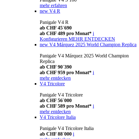
mehr erfahren
new
V4 R
Panigale V4 R
ab CHF 45´690
ab CHF 489 pro Monat*
i
Konfigurieren
MEHR ENTDECKEN
new
V4 Márquez 2025 World Champion Replica
Panigale V4 Márquez 2025 World Champion
Replica
ab CHF 90´390
ab CHF 959 pro Monat*
i
mehr entdecken
V4 Tricolore
Panigale V4 Tricolore
ab CHF 56´000
ab CHF 589 pro Monat*
i
mehr entdecken
V4 Tricolore Italia
Panigale V4 Tricolore Italia
ab CHF 88´000
i