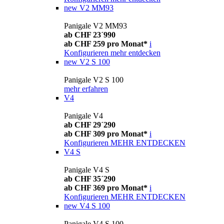
new
V2 MM93
Panigale V2 MM93
ab CHF 23´990
ab CHF 259 pro Monat*
i
Konfigurieren
mehr entdecken
new
V2 S 100
Panigale V2 S 100
mehr erfahren
V4
Panigale V4
ab CHF 29´290
ab CHF 309 pro Monat*
i
Konfigurieren
MEHR ENTDECKEN
V4 S
Panigale V4 S
ab CHF 35´290
ab CHF 369 pro Monat*
i
Konfigurieren
MEHR ENTDECKEN
new
V4 S 100
Panigale V4 S 100