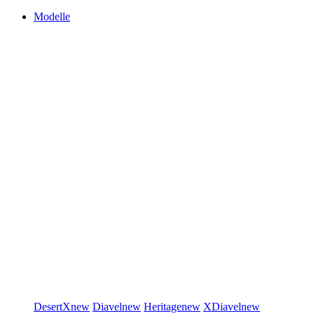
Modelle
DesertX
new
Diavel
new
Heritage
new
XDiavel
new