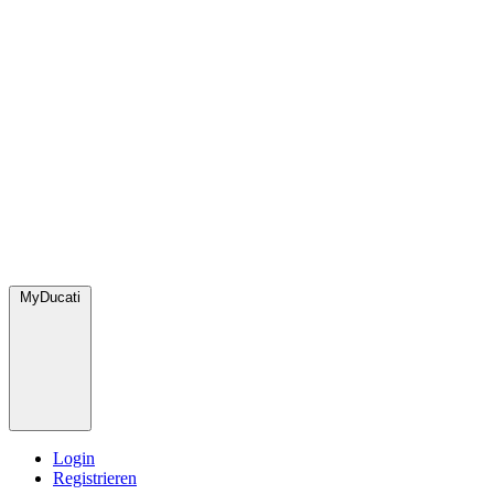
MyDucati
Login
Registrieren