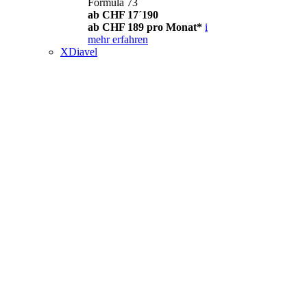
Formula 73
ab CHF 17´190
ab CHF 189 pro Monat*
i
mehr erfahren
XDiavel