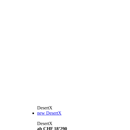
DesertX
new
DesertX
DesertX
ab CHF 18’290