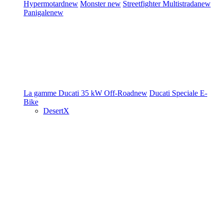
Hypermotard
new
Monster
new
Streetfighter
Multistrada
new
Panigale
new
La gamme Ducati
35 kW
Off-Road
new
Ducati Speciale
E-
Bike
DesertX