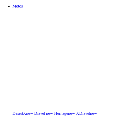
Motos
DesertX
new
Diavel
new
Heritage
new
XDiavel
new