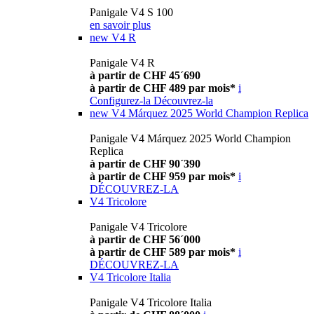
Panigale V4 S 100
en savoir plus
new
V4 R
Panigale V4 R
à partir de CHF 45´690
à partir de CHF 489 par mois*
i
Configurez-la
Découvrez-la
new
V4 Márquez 2025 World Champion Replica
Panigale V4 Márquez 2025 World Champion
Replica
à partir de CHF 90´390
à partir de CHF 959 par mois*
i
DÉCOUVREZ-LA
V4 Tricolore
Panigale V4 Tricolore
à partir de CHF 56´000
à partir de CHF 589 par mois*
i
DÉCOUVREZ-LA
V4 Tricolore Italia
Panigale V4 Tricolore Italia