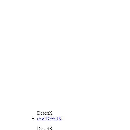
DesertX
new
DesertX
DesertX