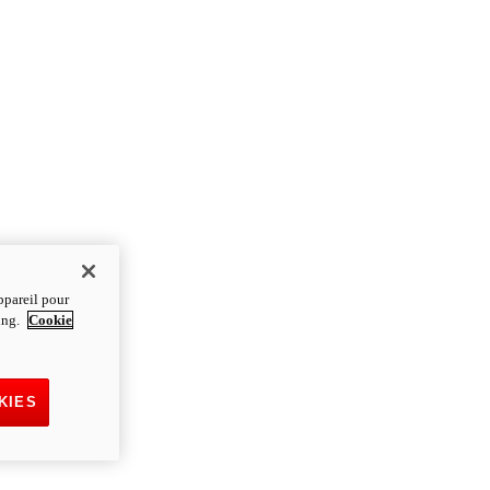
ppareil pour
ting.
Cookie
KIES