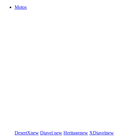
Motos
DesertX
new
Diavel
new
Heritage
new
XDiavel
new