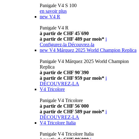
Panigale V4 S 100
en savoir plus
new
V4 R
Panigale V4 R
à partir de CHF 45´690
à partir de CHF 489 par mois*
i
Configurez-la
Découvrez-la
new
V4 Márquez 2025 World Champion Replica
Panigale V4 Márquez 2025 World Champion
Replica
à partir de CHF 90´390
à partir de CHF 959 par mois*
i
DÉCOUVREZ-LA
V4 Tricolore
Panigale V4 Tricolore
à partir de CHF 56´000
à partir de CHF 589 par mois*
i
DÉCOUVREZ-LA
V4 Tricolore Italia
Panigale V4 Tricolore Italia