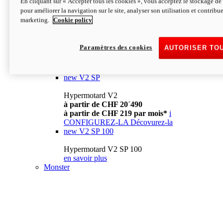
En cliquant sur « Accepter tous les cookies », vous acceptez le stockage de 
à partir de CHF 13´990
i
pour améliorer la navigation sur le site, analyser son utilisation et contribue
CONFIGUREZ-LA
Décovurez-la
marketing.
Cookie policy
new
V2
Hypermotard V2
Paramètres des cookies
AUTORISER TO
à partir de CHF 15´990
à partir de CHF 169 par mois*
i
CONFIGUREZ-LA
Décovurez-la
new
V2 SP
Hypermotard V2
à partir de CHF 20´490
à partir de CHF 219 par mois*
i
CONFIGUREZ-LA
Décovurez-la
new
V2 SP 100
Hypermotard V2 SP 100
en savoir plus
Monster