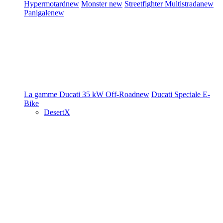
Hypermotard
new
Monster
new
Streetfighter
Multistrada
new
Panigale
new
La gamme Ducati
35 kW
Off-Road
new
Ducati Speciale
E-
Bike
DesertX