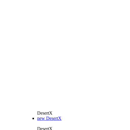
DesertX
new
DesertX
DesertX