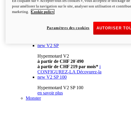
En cliquant sur « Accepter tous les cookies », vous acceptez le stockage de 
à partir de CHF 13´990
i
pour améliorer la navigation sur le site, analyser son utilisation et contribue
CONFIGUREZ-LA
Décovurez-la
marketing.
Cookie policy
new
V2
Hypermotard V2
Paramètres des cookies
AUTORISER TO
à partir de CHF 15´990
à partir de CHF 169 par mois*
i
CONFIGUREZ-LA
Décovurez-la
new
V2 SP
Hypermotard V2
à partir de CHF 20´490
à partir de CHF 219 par mois*
i
CONFIGUREZ-LA
Décovurez-la
new
V2 SP 100
Hypermotard V2 SP 100
en savoir plus
Monster