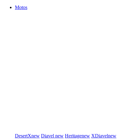
Motos
DesertX
new
Diavel
new
Heritage
new
XDiavel
new