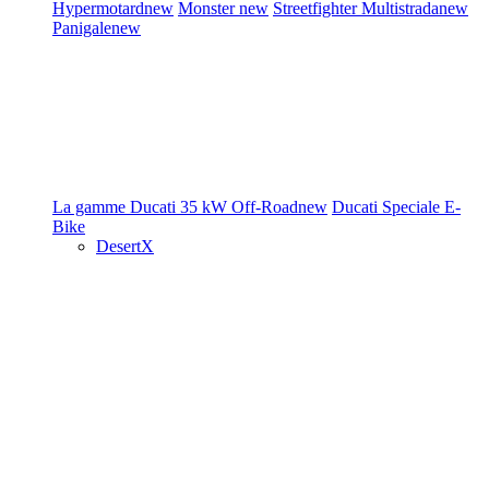
Hypermotard
new
Monster
new
Streetfighter
Multistrada
new
Panigale
new
La gamme Ducati
35 kW
Off-Road
new
Ducati Speciale
E-
Bike
DesertX