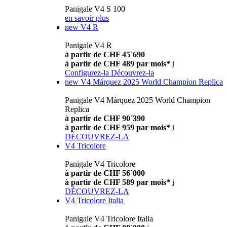
Panigale V4 S 100
en savoir plus
new
V4 R
Panigale V4 R
à partir de CHF 45´690
à partir de CHF 489 par mois*
i
Configurez-la
Découvrez-la
new
V4 Márquez 2025 World Champion Replica
Panigale V4 Márquez 2025 World Champion
Replica
à partir de CHF 90´390
à partir de CHF 959 par mois*
i
DÉCOUVREZ-LA
V4 Tricolore
Panigale V4 Tricolore
à partir de CHF 56´000
à partir de CHF 589 par mois*
i
DÉCOUVREZ-LA
V4 Tricolore Italia
Panigale V4 Tricolore Italia