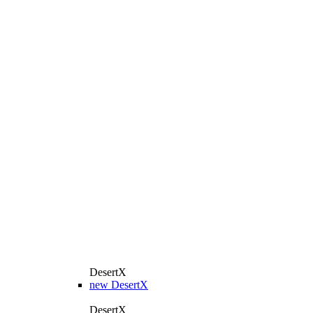
DesertX
new
DesertX
DesertX