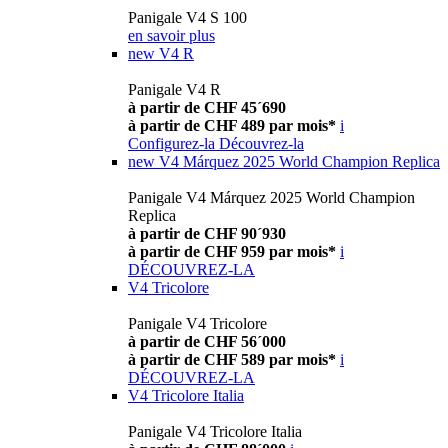
Panigale V4 S 100
en savoir plus
new
V4 R
Panigale V4 R
à partir de CHF 45´690
à partir de CHF 489 par mois*
i
Configurez-la
Découvrez-la
new
V4 Márquez 2025 World Champion Replica
Panigale V4 Márquez 2025 World Champion
Replica
à partir de CHF 90´930
à partir de CHF 959 par mois*
i
DÉCOUVREZ-LA
V4 Tricolore
Panigale V4 Tricolore
à partir de CHF 56´000
à partir de CHF 589 par mois*
i
DÉCOUVREZ-LA
V4 Tricolore Italia
Panigale V4 Tricolore Italia