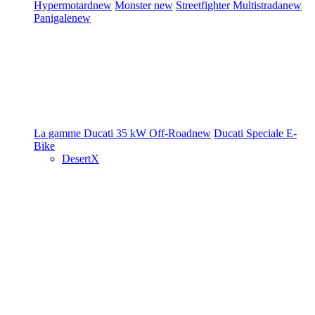
Hypermotard
new
Monster
new
Streetfighter
Multistrada
new
Panigale
new
La gamme Ducati
35 kW
Off-Road
new
Ducati Speciale
E-
Bike
DesertX