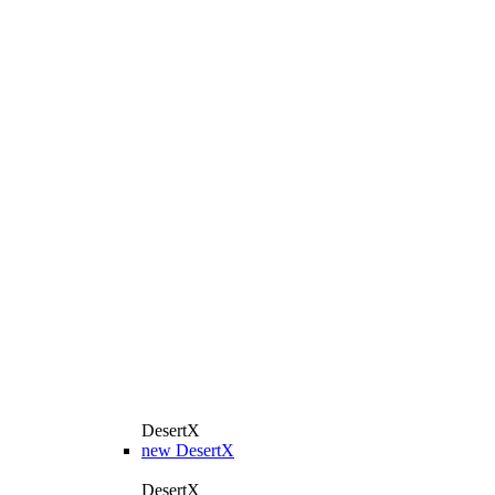
DesertX
new
DesertX
DesertX