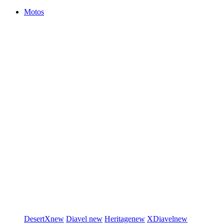
Motos
DesertX
new
Diavel
new
Heritage
new
XDiavel
new