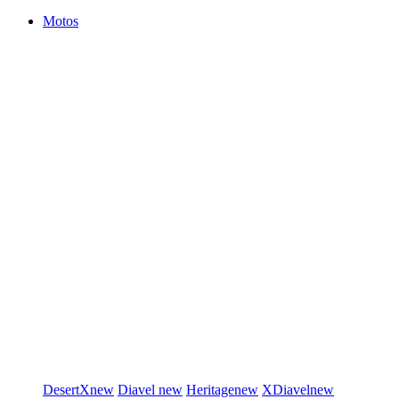
Motos
DesertX
new
Diavel
new
Heritage
new
XDiavel
new