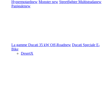
Hypermotard
new
Monster
new
Streetfighter
Multistrada
new
Panigale
new
La gamme Ducati
35 kW
Off-Road
new
Ducati Speciale
E-
Bike
DesertX