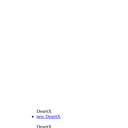
DesertX
new
DesertX
DesertX