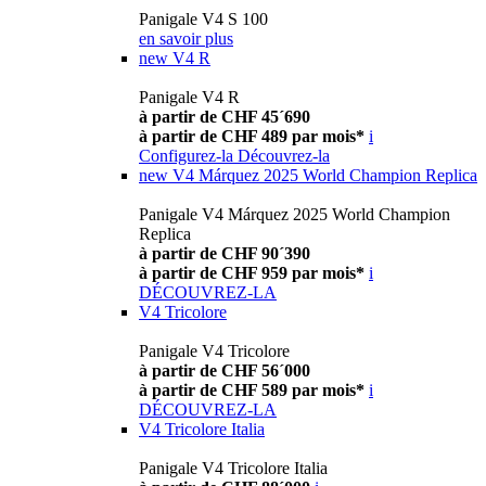
Panigale V4 S 100
en savoir plus
new
V4 R
Panigale V4 R
à partir de CHF 45´690
à partir de CHF 489 par mois*
i
Configurez-la
Découvrez-la
new
V4 Márquez 2025 World Champion Replica
Panigale V4 Márquez 2025 World Champion
Replica
à partir de CHF 90´390
à partir de CHF 959 par mois*
i
DÉCOUVREZ-LA
V4 Tricolore
Panigale V4 Tricolore
à partir de CHF 56´000
à partir de CHF 589 par mois*
i
DÉCOUVREZ-LA
V4 Tricolore Italia
Panigale V4 Tricolore Italia