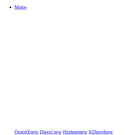
Motos
DesertX
new
Diavel
new
Heritage
new
XDiavel
new