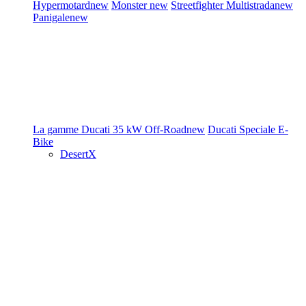
Hypermotard
new
Monster
new
Streetfighter
Multistrada
new
Panigale
new
La gamme Ducati
35 kW
Off-Road
new
Ducati Speciale
E-
Bike
DesertX