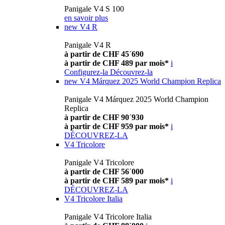
Panigale V4 S 100
en savoir plus
new
V4 R
Panigale V4 R
à partir de CHF 45´690
à partir de CHF 489 par mois*
i
Configurez-la
Découvrez-la
new
V4 Márquez 2025 World Champion Replica
Panigale V4 Márquez 2025 World Champion
Replica
à partir de CHF 90´930
à partir de CHF 959 par mois*
i
DÉCOUVREZ-LA
V4 Tricolore
Panigale V4 Tricolore
à partir de CHF 56´000
à partir de CHF 589 par mois*
i
DÉCOUVREZ-LA
V4 Tricolore Italia
Panigale V4 Tricolore Italia