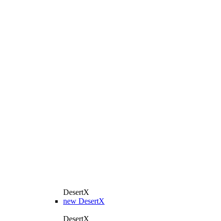
DesertX
new
DesertX
DesertX